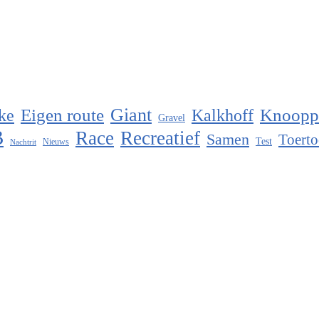
Eigen route
Giant
Knoopp
ke
Kalkhoff
Gravel
B
Race
Recreatief
Samen
Toerto
Test
Nieuws
Nachtrit