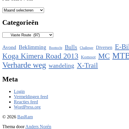
Archieven
Categorieën
Categorieën
E-Bi
Bulls
Beklimming
Avond
Diversen
Boottocht
Challenge
MT
Koga Kimera Road 2013
MC
Komoot
Verharde weg
X-Trail
wandeling
Meta
Login
Vermeldingen feed
Reacties feed
WordPress.org
© 2026
BasRam
Thema door
Anders Norén