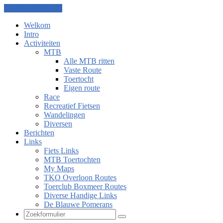
Ga naar de inhoud
Welkom
Intro
Activiteiten
MTB
Alle MTB ritten
Vaste Route
Toertocht
Eigen route
Race
Recreatief Fietsen
Wandelingen
Diversen
Berichten
Links
Fiets Links
MTB Toertochten
My Maps
TKO Overloon Routes
Toerclub Boxmeer Routes
Diverse Handige Links
De Blauwe Pomerans
Zoeken