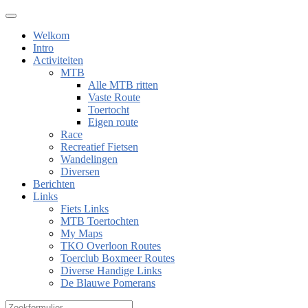
Welkom
Intro
Activiteiten
MTB
Alle MTB ritten
Vaste Route
Toertocht
Eigen route
Race
Recreatief Fietsen
Wandelingen
Diversen
Berichten
Links
Fiets Links
MTB Toertochten
My Maps
TKO Overloon Routes
Toerclub Boxmeer Routes
Diverse Handige Links
De Blauwe Pomerans