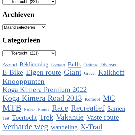
Categorieën
Archieven
Archieven
Categorieën
Categorieën
Bulls
Beklimming
Avond
Diversen
Boottocht
Challenge
Eigen route
Giant
E-Bike
Kalkhoff
Gravel
Knooppunten
Koga Kimera Premium 2022
Koga Kimera Road 2013
MC
Komoot
MTB
Race
Recreatief
Samen
Nieuws
Nachtrit
Vakantie
Trek
Vaste route
Toertocht
Test
Verharde weg
X-Trail
wandeling