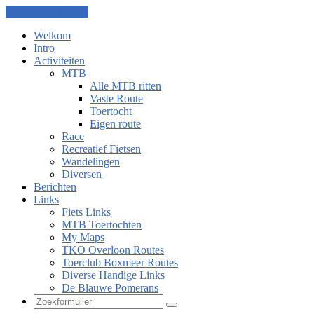
Ga naar de inhoud
Welkom
Intro
Activiteiten
MTB
Alle MTB ritten
Vaste Route
Toertocht
Eigen route
Race
Recreatief Fietsen
Wandelingen
Diversen
Berichten
Links
Fiets Links
MTB Toertochten
My Maps
TKO Overloon Routes
Toerclub Boxmeer Routes
Diverse Handige Links
De Blauwe Pomerans
Zoeken