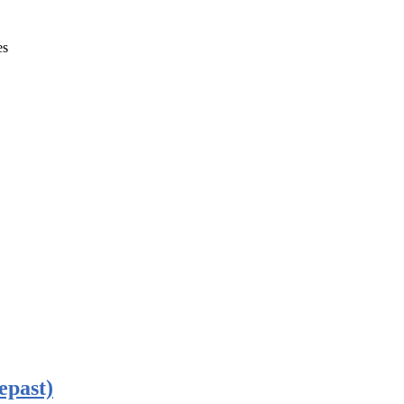
es
epast)