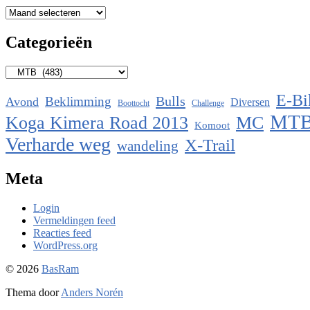
Archieven
Categorieën
Categorieën
E-Bi
Bulls
Beklimming
Avond
Diversen
Boottocht
Challenge
MT
Koga Kimera Road 2013
MC
Komoot
Verharde weg
X-Trail
wandeling
Meta
Login
Vermeldingen feed
Reacties feed
WordPress.org
© 2026
BasRam
Thema door
Anders Norén