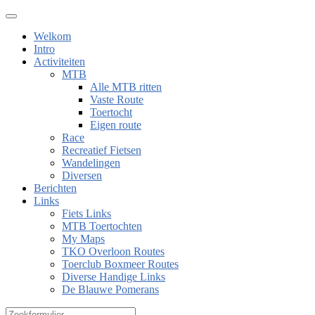
Welkom
Intro
Activiteiten
MTB
Alle MTB ritten
Vaste Route
Toertocht
Eigen route
Race
Recreatief Fietsen
Wandelingen
Diversen
Berichten
Links
Fiets Links
MTB Toertochten
My Maps
TKO Overloon Routes
Toerclub Boxmeer Routes
Diverse Handige Links
De Blauwe Pomerans