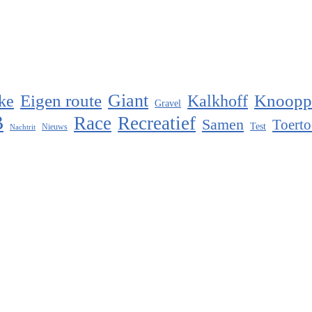
Eigen route
Giant
Knoopp
ke
Kalkhoff
Gravel
B
Race
Recreatief
Samen
Toerto
Test
Nieuws
Nachtrit