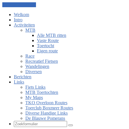
Ga naar de inhoud
Welkom
Intro
Activiteiten
MTB
Alle MTB ritten
Vaste Route
Toertocht
Eigen route
Race
Recreatief Fietsen
Wandelingen
Diversen
Berichten
Links
Fiets Links
MTB Toertochten
My Maps
TKO Overloon Routes
Toerclub Boxmeer Routes
Diverse Handige Links
De Blauwe Pomerans
Zoeken