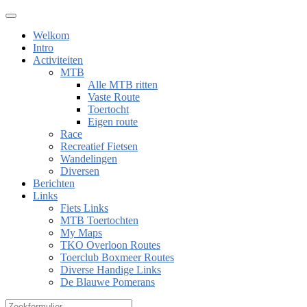
Welkom
Intro
Activiteiten
MTB
Alle MTB ritten
Vaste Route
Toertocht
Eigen route
Race
Recreatief Fietsen
Wandelingen
Diversen
Berichten
Links
Fiets Links
MTB Toertochten
My Maps
TKO Overloon Routes
Toerclub Boxmeer Routes
Diverse Handige Links
De Blauwe Pomerans