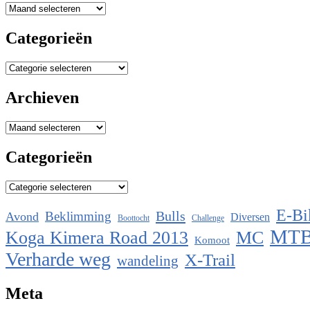
Archieven
Categorieën
Categorieën
Archieven
Archieven
Categorieën
Categorieën
E-Bi
Bulls
Beklimming
Avond
Diversen
Boottocht
Challenge
MT
Koga Kimera Road 2013
MC
Komoot
Verharde weg
X-Trail
wandeling
Meta