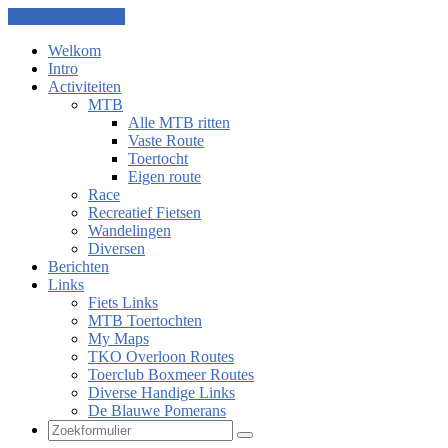
Ga naar de inhoud
Welkom
Intro
Activiteiten
MTB
Alle MTB ritten
Vaste Route
Toertocht
Eigen route
Race
Recreatief Fietsen
Wandelingen
Diversen
Berichten
Links
Fiets Links
MTB Toertochten
My Maps
TKO Overloon Routes
Toerclub Boxmeer Routes
Diverse Handige Links
De Blauwe Pomerans
Zoeken