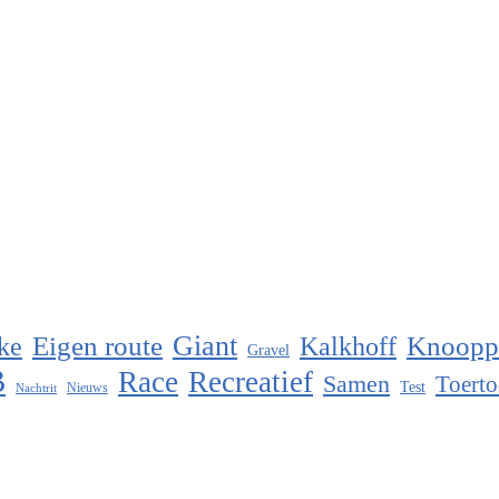
Eigen route
Giant
Knoopp
ke
Kalkhoff
Gravel
B
Race
Recreatief
Samen
Toerto
Test
Nieuws
Nachtrit