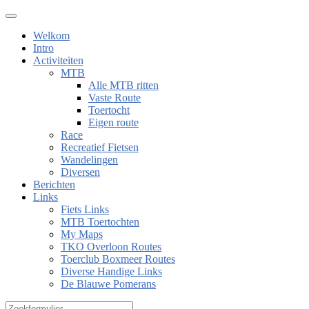
Welkom
Intro
Activiteiten
MTB
Alle MTB ritten
Vaste Route
Toertocht
Eigen route
Race
Recreatief Fietsen
Wandelingen
Diversen
Berichten
Links
Fiets Links
MTB Toertochten
My Maps
TKO Overloon Routes
Toerclub Boxmeer Routes
Diverse Handige Links
De Blauwe Pomerans