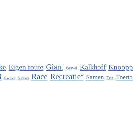
Eigen route
Giant
Knoopp
ke
Kalkhoff
Gravel
B
Race
Recreatief
Samen
Toerto
Test
Nieuws
Nachtrit