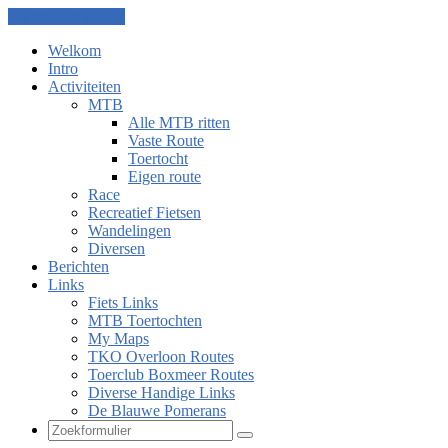
Ga naar de inhoud
Welkom
Intro
Activiteiten
MTB
Alle MTB ritten
Vaste Route
Toertocht
Eigen route
Race
Recreatief Fietsen
Wandelingen
Diversen
Berichten
Links
Fiets Links
MTB Toertochten
My Maps
TKO Overloon Routes
Toerclub Boxmeer Routes
Diverse Handige Links
De Blauwe Pomerans
Zoeken