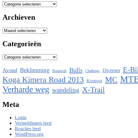
Categorieën
Archieven
Archieven
Categorieën
Categorieën
E-Bi
Bulls
Beklimming
Avond
Diversen
Boottocht
Challenge
MT
Koga Kimera Road 2013
MC
Komoot
Verharde weg
X-Trail
wandeling
Meta
Login
Vermeldingen feed
Reacties feed
WordPress.org