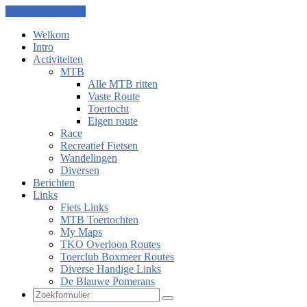
Ga naar de inhoud
Welkom
Intro
Activiteiten
MTB
Alle MTB ritten
Vaste Route
Toertocht
Eigen route
Race
Recreatief Fietsen
Wandelingen
Diversen
Berichten
Links
Fiets Links
MTB Toertochten
My Maps
TKO Overloon Routes
Toerclub Boxmeer Routes
Diverse Handige Links
De Blauwe Pomerans
Zoeken