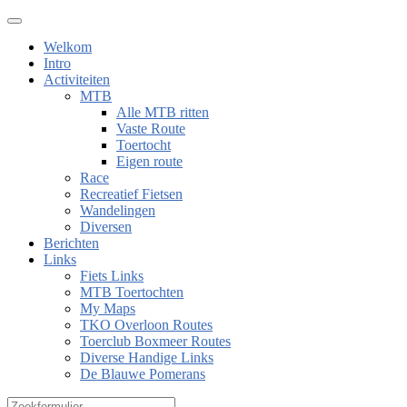
Welkom
Intro
Activiteiten
MTB
Alle MTB ritten
Vaste Route
Toertocht
Eigen route
Race
Recreatief Fietsen
Wandelingen
Diversen
Berichten
Links
Fiets Links
MTB Toertochten
My Maps
TKO Overloon Routes
Toerclub Boxmeer Routes
Diverse Handige Links
De Blauwe Pomerans