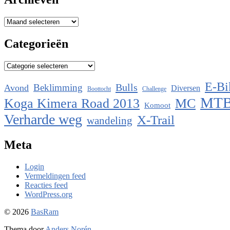
Archieven
Categorieën
Categorieën
E-Bi
Bulls
Beklimming
Avond
Diversen
Boottocht
Challenge
MT
Koga Kimera Road 2013
MC
Komoot
Verharde weg
X-Trail
wandeling
Meta
Login
Vermeldingen feed
Reacties feed
WordPress.org
© 2026
BasRam
Thema door
Anders Norén