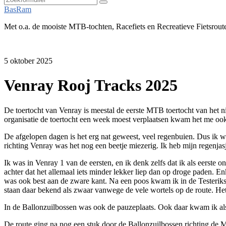
Zoeken
BasRam
Met o.a. de mooiste MTB-tochten, Racefiets en Recreatieve Fietsrout
5 oktober 2025
Venray Rooj Tracks 2025
De toertocht van Venray is meestal de eerste MTB toertocht van het ni
organisatie de toertocht een week moest verplaatsen kwam het me ook 
De afgelopen dagen is het erg nat geweest, veel regenbuien. Dus ik wa
richting Venray was het nog een beetje miezerig. Ik heb mijn regenj
Ik was in Venray 1 van de eersten, en ik denk zelfs dat ik als eerste
achter dat het allemaal iets minder lekker liep dan op droge paden. E
was ook best aan de zware kant. Na een poos kwam ik in de Testerik
staan daar bekend als zwaar vanwege de vele wortels op de route. Het s
In de Ballonzuilbossen was ook de pauzeplaats. Ook daar kwam ik als 
De route ging na nog een stuk door de Ballonzuilbossen richting de 