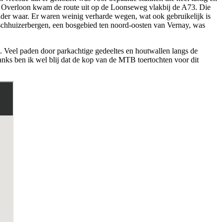
an Overloon kwam de route uit op de Loonseweg vlakbij de A73. Die
nder waar. Er waren weinig verharde wegen, wat ook gebruikelijk is
Boschhuizerbergen, een bosgebied ten noord-oosten van Vernay, was
. Veel paden door parkachtige gedeeltes en houtwallen langs de
anks ben ik wel blij dat de kop van de MTB toertochten voor dit