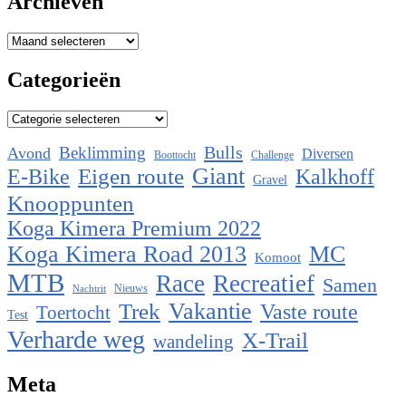
Archieven
Archieven
Categorieën
Categorieën
Bulls
Beklimming
Avond
Diversen
Boottocht
Challenge
Eigen route
Giant
E-Bike
Kalkhoff
Gravel
Knooppunten
Koga Kimera Premium 2022
Koga Kimera Road 2013
MC
Komoot
MTB
Race
Recreatief
Samen
Nieuws
Nachtrit
Vakantie
Trek
Vaste route
Toertocht
Test
Verharde weg
X-Trail
wandeling
Meta