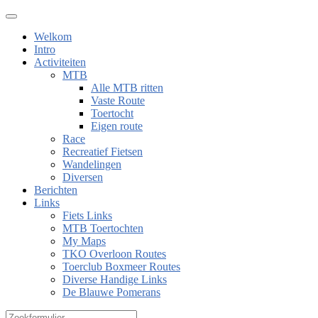
Welkom
Intro
Activiteiten
MTB
Alle MTB ritten
Vaste Route
Toertocht
Eigen route
Race
Recreatief Fietsen
Wandelingen
Diversen
Berichten
Links
Fiets Links
MTB Toertochten
My Maps
TKO Overloon Routes
Toerclub Boxmeer Routes
Diverse Handige Links
De Blauwe Pomerans