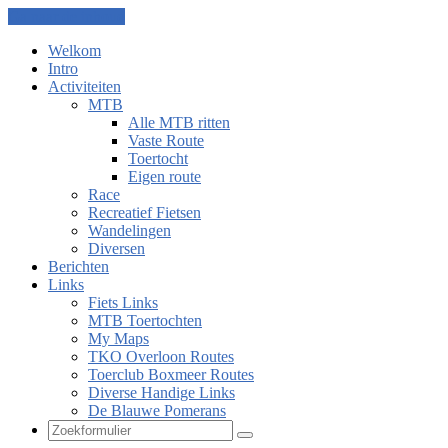
Ga naar de inhoud
Welkom
Intro
Activiteiten
MTB
Alle MTB ritten
Vaste Route
Toertocht
Eigen route
Race
Recreatief Fietsen
Wandelingen
Diversen
Berichten
Links
Fiets Links
MTB Toertochten
My Maps
TKO Overloon Routes
Toerclub Boxmeer Routes
Diverse Handige Links
De Blauwe Pomerans
Zoeken