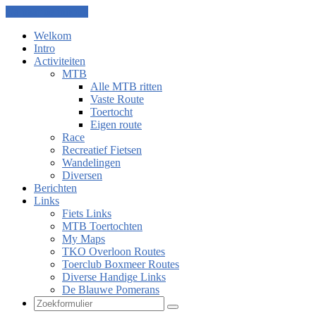
Ga naar de inhoud
Welkom
Intro
Activiteiten
MTB
Alle MTB ritten
Vaste Route
Toertocht
Eigen route
Race
Recreatief Fietsen
Wandelingen
Diversen
Berichten
Links
Fiets Links
MTB Toertochten
My Maps
TKO Overloon Routes
Toerclub Boxmeer Routes
Diverse Handige Links
De Blauwe Pomerans
Zoeken