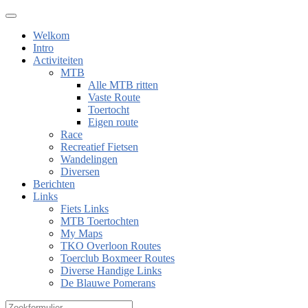
Welkom
Intro
Activiteiten
MTB
Alle MTB ritten
Vaste Route
Toertocht
Eigen route
Race
Recreatief Fietsen
Wandelingen
Diversen
Berichten
Links
Fiets Links
MTB Toertochten
My Maps
TKO Overloon Routes
Toerclub Boxmeer Routes
Diverse Handige Links
De Blauwe Pomerans