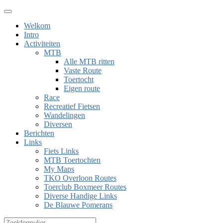
Welkom
Intro
Activiteiten
MTB
Alle MTB ritten
Vaste Route
Toertocht
Eigen route
Race
Recreatief Fietsen
Wandelingen
Diversen
Berichten
Links
Fiets Links
MTB Toertochten
My Maps
TKO Overloon Routes
Toerclub Boxmeer Routes
Diverse Handige Links
De Blauwe Pomerans