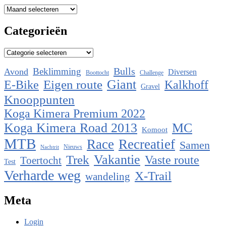
Archieven
Categorieën
Categorieën
Bulls
Beklimming
Avond
Diversen
Boottocht
Challenge
Eigen route
Giant
E-Bike
Kalkhoff
Gravel
Knooppunten
Koga Kimera Premium 2022
Koga Kimera Road 2013
MC
Komoot
MTB
Race
Recreatief
Samen
Nieuws
Nachtrit
Vakantie
Trek
Vaste route
Toertocht
Test
Verharde weg
X-Trail
wandeling
Meta
Login