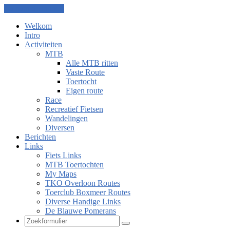
Ga naar de inhoud
Welkom
Intro
Activiteiten
MTB
Alle MTB ritten
Vaste Route
Toertocht
Eigen route
Race
Recreatief Fietsen
Wandelingen
Diversen
Berichten
Links
Fiets Links
MTB Toertochten
My Maps
TKO Overloon Routes
Toerclub Boxmeer Routes
Diverse Handige Links
De Blauwe Pomerans
Zoeken