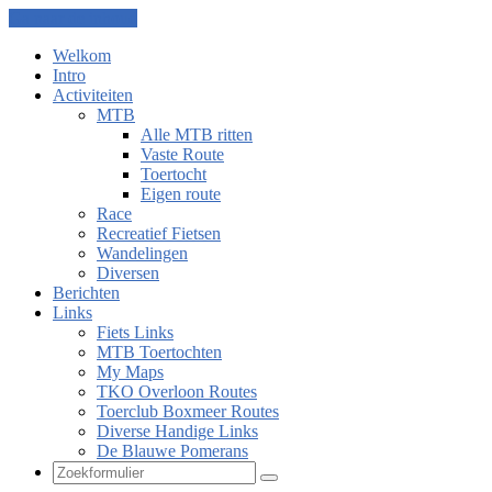
Ga naar de inhoud
Welkom
Intro
Activiteiten
MTB
Alle MTB ritten
Vaste Route
Toertocht
Eigen route
Race
Recreatief Fietsen
Wandelingen
Diversen
Berichten
Links
Fiets Links
MTB Toertochten
My Maps
TKO Overloon Routes
Toerclub Boxmeer Routes
Diverse Handige Links
De Blauwe Pomerans
Zoeken