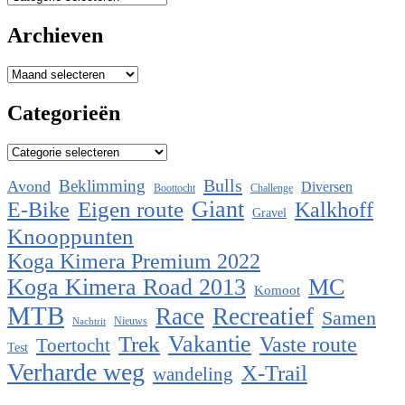
Archieven
Archieven
Categorieën
Categorieën
Bulls
Beklimming
Avond
Diversen
Boottocht
Challenge
Eigen route
Giant
E-Bike
Kalkhoff
Gravel
Knooppunten
Koga Kimera Premium 2022
Koga Kimera Road 2013
MC
Komoot
MTB
Race
Recreatief
Samen
Nieuws
Nachtrit
Vakantie
Trek
Vaste route
Toertocht
Test
Verharde weg
X-Trail
wandeling