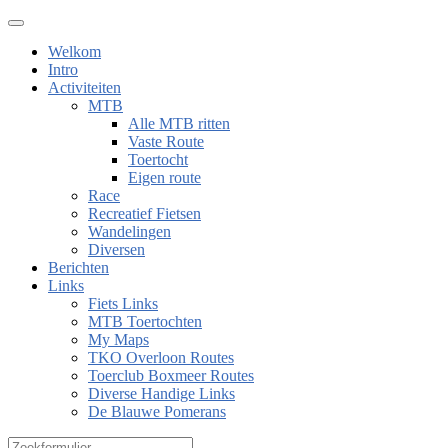
Welkom
Intro
Activiteiten
MTB
Alle MTB ritten
Vaste Route
Toertocht
Eigen route
Race
Recreatief Fietsen
Wandelingen
Diversen
Berichten
Links
Fiets Links
MTB Toertochten
My Maps
TKO Overloon Routes
Toerclub Boxmeer Routes
Diverse Handige Links
De Blauwe Pomerans