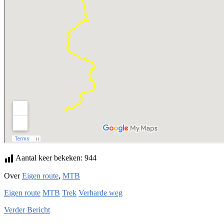
Aantal keer bekeken:
944
Over
Eigen route
,
MTB
Eigen route
MTB
Trek
Verharde weg
Verder
Bericht