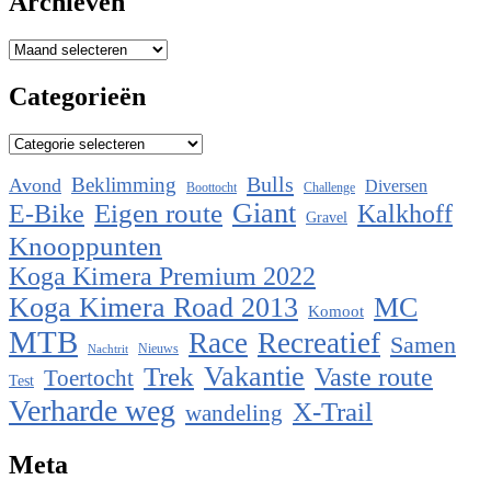
Archieven
Archieven
Categorieën
Categorieën
Bulls
Beklimming
Avond
Diversen
Boottocht
Challenge
Eigen route
Giant
E-Bike
Kalkhoff
Gravel
Knooppunten
Koga Kimera Premium 2022
Koga Kimera Road 2013
MC
Komoot
MTB
Race
Recreatief
Samen
Nieuws
Nachtrit
Vakantie
Trek
Vaste route
Toertocht
Test
Verharde weg
X-Trail
wandeling
Meta