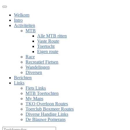
Welkom
Intro
Activiteiten
MTB
Alle MTB ritten
Vaste Route
Toertocht
Eigen route
Race
Recreatief Fietsen
Wandelingen
Diversen
Berichten
Links
Fiets Links
MTB Toertochten
My Maps
TKO Overloon Routes
Toerclub Boxmeer Routes
Diverse Handige Links
De Blauwe Pomerans