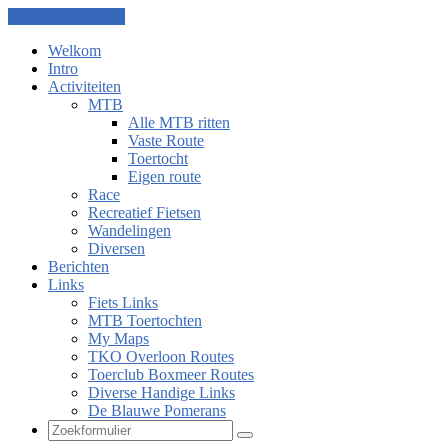
Ga naar de inhoud
Welkom
Intro
Activiteiten
MTB
Alle MTB ritten
Vaste Route
Toertocht
Eigen route
Race
Recreatief Fietsen
Wandelingen
Diversen
Berichten
Links
Fiets Links
MTB Toertochten
My Maps
TKO Overloon Routes
Toerclub Boxmeer Routes
Diverse Handige Links
De Blauwe Pomerans
Zoeken