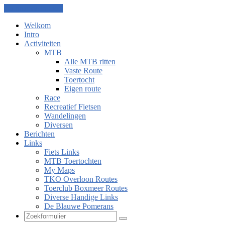
Ga naar de inhoud
Welkom
Intro
Activiteiten
MTB
Alle MTB ritten
Vaste Route
Toertocht
Eigen route
Race
Recreatief Fietsen
Wandelingen
Diversen
Berichten
Links
Fiets Links
MTB Toertochten
My Maps
TKO Overloon Routes
Toerclub Boxmeer Routes
Diverse Handige Links
De Blauwe Pomerans
Zoeken