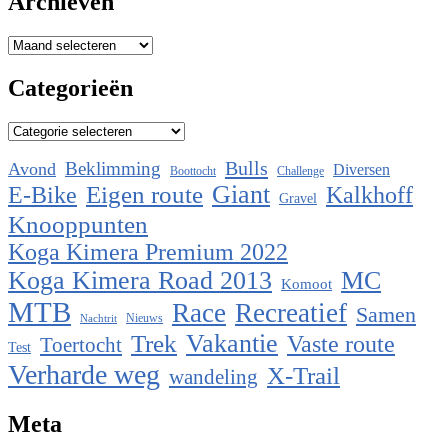
Archieven
Archieven
Categorieën
Categorieën
Bulls
Beklimming
Avond
Diversen
Boottocht
Challenge
Eigen route
Giant
E-Bike
Kalkhoff
Gravel
Knooppunten
Koga Kimera Premium 2022
Koga Kimera Road 2013
MC
Komoot
MTB
Race
Recreatief
Samen
Nieuws
Nachtrit
Vakantie
Trek
Vaste route
Toertocht
Test
Verharde weg
X-Trail
wandeling
Meta