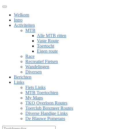
Welkom
Intro
Activiteiten
MTB
Alle MTB ritten
Vaste Route
Toertocht
Eigen route
Race
Recreatief Fietsen
Wandelingen
Diversen
Berichten
Links
Fiets Links
MTB Toertochten
My Maps
TKO Overloon Routes
Toerclub Boxmeer Routes
Diverse Handige Links
De Blauwe Pomerans