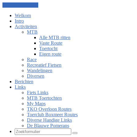
Ga naar de inhoud
Welkom
Intro
Activiteiten
MTB
Alle MTB ritten
Vaste Route
Toertocht
Eigen route
Race
Recreatief Fietsen
Wandelingen
Diversen
Berichten
Links
Fiets Links
MTB Toertochten
My Maps
TKO Overloon Routes
Toerclub Boxmeer Routes
Diverse Handige Links
De Blauwe Pomerans
Zoeken