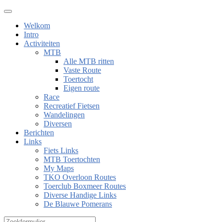
Welkom
Intro
Activiteiten
MTB
Alle MTB ritten
Vaste Route
Toertocht
Eigen route
Race
Recreatief Fietsen
Wandelingen
Diversen
Berichten
Links
Fiets Links
MTB Toertochten
My Maps
TKO Overloon Routes
Toerclub Boxmeer Routes
Diverse Handige Links
De Blauwe Pomerans