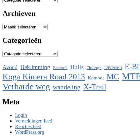
Archieven
Archieven
Categorieën
Categorieën
E-Bi
Bulls
Beklimming
Avond
Diversen
Boottocht
Challenge
MT
Koga Kimera Road 2013
MC
Komoot
Verharde weg
X-Trail
wandeling
Meta
Login
Vermeldingen feed
Reacties feed
WordPress.org