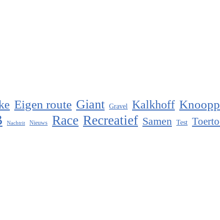
Eigen route
Giant
Knoopp
ke
Kalkhoff
Gravel
B
Race
Recreatief
Samen
Toerto
Test
Nieuws
Nachtrit