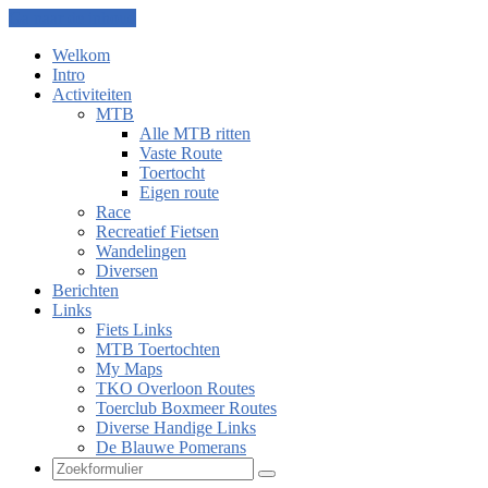
Ga naar de inhoud
Welkom
Intro
Activiteiten
MTB
Alle MTB ritten
Vaste Route
Toertocht
Eigen route
Race
Recreatief Fietsen
Wandelingen
Diversen
Berichten
Links
Fiets Links
MTB Toertochten
My Maps
TKO Overloon Routes
Toerclub Boxmeer Routes
Diverse Handige Links
De Blauwe Pomerans
Zoeken