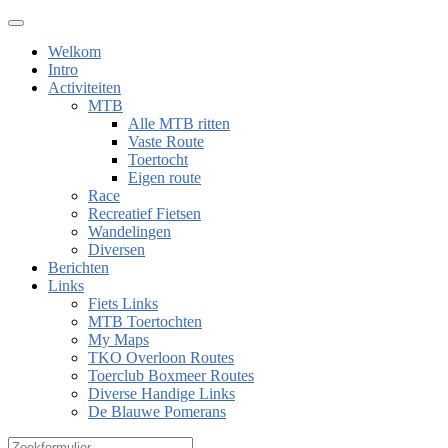
Welkom
Intro
Activiteiten
MTB
Alle MTB ritten
Vaste Route
Toertocht
Eigen route
Race
Recreatief Fietsen
Wandelingen
Diversen
Berichten
Links
Fiets Links
MTB Toertochten
My Maps
TKO Overloon Routes
Toerclub Boxmeer Routes
Diverse Handige Links
De Blauwe Pomerans