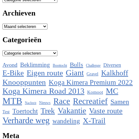
Archieven
Archieven
Categorieën
Categorieën
Bulls
Beklimming
Avond
Diversen
Boottocht
Challenge
Eigen route
Giant
E-Bike
Kalkhoff
Gravel
Knooppunten
Koga Kimera Premium 2022
Koga Kimera Road 2013
MC
Komoot
MTB
Race
Recreatief
Samen
Nieuws
Nachtrit
Vakantie
Trek
Vaste route
Toertocht
Test
Verharde weg
X-Trail
wandeling
Meta