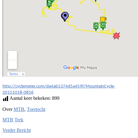
http://cyclemeter.com/da4ab1374d5a459f/MountainCycle-
20151018-0856
Aantal keer bekeken:
899
Over
MTB
,
Toertocht
MTB
Trek
Verder
Bericht