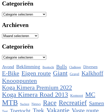
Categorieën
Categorieën
Archieven
Archieven
Categorieën
Categorieën
Bulls
Beklimming
Avond
Diversen
Boottocht
Challenge
Eigen route
Giant
E-Bike
Kalkhoff
Gravel
Knooppunten
Koga Kimera Premium 2022
Koga Kimera Road 2013
MC
Komoot
MTB
Race
Recreatief
Samen
Nieuws
Nachtrit
Vakantie
Trek
Vaste route
Toertocht
Test