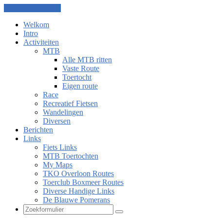
Ga naar de inhoud
Welkom
Intro
Activiteiten
MTB
Alle MTB ritten
Vaste Route
Toertocht
Eigen route
Race
Recreatief Fietsen
Wandelingen
Diversen
Berichten
Links
Fiets Links
MTB Toertochten
My Maps
TKO Overloon Routes
Toerclub Boxmeer Routes
Diverse Handige Links
De Blauwe Pomerans
Zoeken