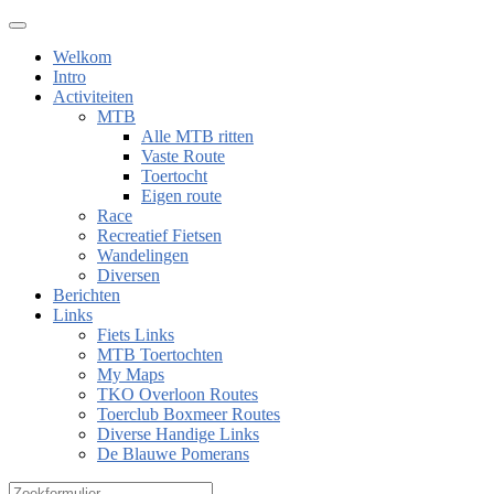
Welkom
Intro
Activiteiten
MTB
Alle MTB ritten
Vaste Route
Toertocht
Eigen route
Race
Recreatief Fietsen
Wandelingen
Diversen
Berichten
Links
Fiets Links
MTB Toertochten
My Maps
TKO Overloon Routes
Toerclub Boxmeer Routes
Diverse Handige Links
De Blauwe Pomerans