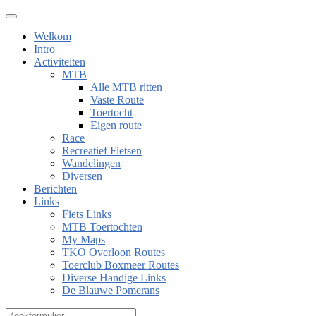
Welkom
Intro
Activiteiten
MTB
Alle MTB ritten
Vaste Route
Toertocht
Eigen route
Race
Recreatief Fietsen
Wandelingen
Diversen
Berichten
Links
Fiets Links
MTB Toertochten
My Maps
TKO Overloon Routes
Toerclub Boxmeer Routes
Diverse Handige Links
De Blauwe Pomerans