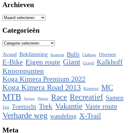
Archieven
Archieven
Categorieën
Categorieën
Bulls
Beklimming
Avond
Diversen
Boottocht
Challenge
Eigen route
Giant
E-Bike
Kalkhoff
Gravel
Knooppunten
Koga Kimera Premium 2022
Koga Kimera Road 2013
MC
Komoot
MTB
Race
Recreatief
Samen
Nieuws
Nachtrit
Vakantie
Trek
Vaste route
Toertocht
Test
Verharde weg
X-Trail
wandeling
Meta