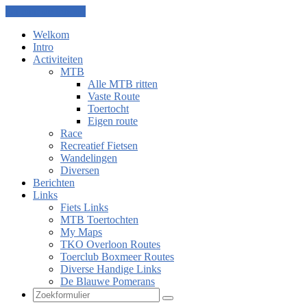
Ga naar de inhoud
Welkom
Intro
Activiteiten
MTB
Alle MTB ritten
Vaste Route
Toertocht
Eigen route
Race
Recreatief Fietsen
Wandelingen
Diversen
Berichten
Links
Fiets Links
MTB Toertochten
My Maps
TKO Overloon Routes
Toerclub Boxmeer Routes
Diverse Handige Links
De Blauwe Pomerans
Zoeken