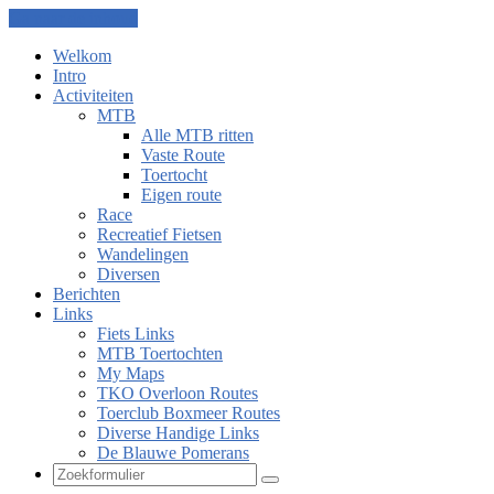
Ga naar de inhoud
Welkom
Intro
Activiteiten
MTB
Alle MTB ritten
Vaste Route
Toertocht
Eigen route
Race
Recreatief Fietsen
Wandelingen
Diversen
Berichten
Links
Fiets Links
MTB Toertochten
My Maps
TKO Overloon Routes
Toerclub Boxmeer Routes
Diverse Handige Links
De Blauwe Pomerans
Zoeken