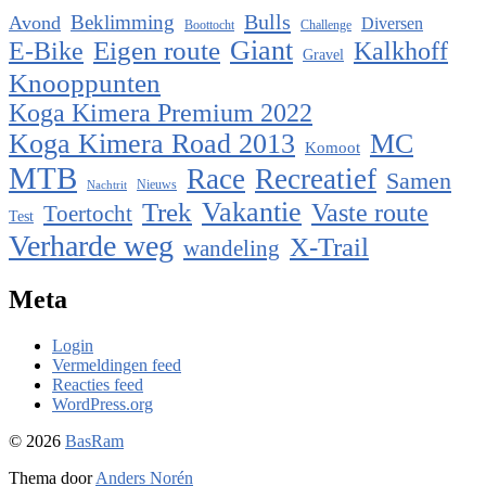
Bulls
Beklimming
Avond
Diversen
Boottocht
Challenge
Eigen route
Giant
E-Bike
Kalkhoff
Gravel
Knooppunten
Koga Kimera Premium 2022
Koga Kimera Road 2013
MC
Komoot
MTB
Race
Recreatief
Samen
Nieuws
Nachtrit
Vakantie
Trek
Vaste route
Toertocht
Test
Verharde weg
X-Trail
wandeling
Meta
Login
Vermeldingen feed
Reacties feed
WordPress.org
© 2026
BasRam
Thema door
Anders Norén