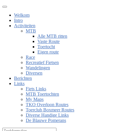
Welkom
Intro
Activiteiten
MTB
Alle MTB ritten
Vaste Route
Toertocht
Eigen route
Race
Recreatief Fietsen
Wandelingen
Diversen
Berichten
Links
Fiets Links
MTB Toertochten
My Maps
TKO Overloon Routes
Toerclub Boxmeer Routes
Diverse Handige Links
De Blauwe Pomerans