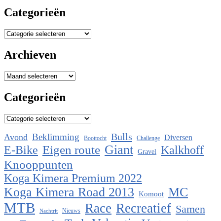
Categorieën
Categorieën
Archieven
Archieven
Categorieën
Categorieën
Bulls
Beklimming
Avond
Diversen
Boottocht
Challenge
Eigen route
Giant
E-Bike
Kalkhoff
Gravel
Knooppunten
Koga Kimera Premium 2022
Koga Kimera Road 2013
MC
Komoot
MTB
Race
Recreatief
Samen
Nieuws
Nachtrit