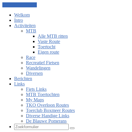
Ga naar de inhoud
Welkom
Intro
Activiteiten
MTB
Alle MTB ritten
Vaste Route
Toertocht
Eigen route
Race
Recreatief Fietsen
Wandelingen
Diversen
Berichten
Links
Fiets Links
MTB Toertochten
My Maps
TKO Overloon Routes
Toerclub Boxmeer Routes
Diverse Handige Links
De Blauwe Pomerans
Zoeken