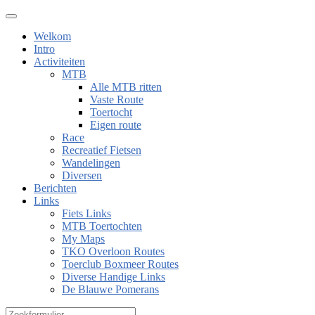
Welkom
Intro
Activiteiten
MTB
Alle MTB ritten
Vaste Route
Toertocht
Eigen route
Race
Recreatief Fietsen
Wandelingen
Diversen
Berichten
Links
Fiets Links
MTB Toertochten
My Maps
TKO Overloon Routes
Toerclub Boxmeer Routes
Diverse Handige Links
De Blauwe Pomerans