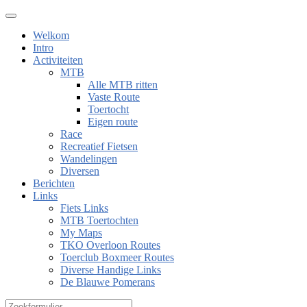
Welkom
Intro
Activiteiten
MTB
Alle MTB ritten
Vaste Route
Toertocht
Eigen route
Race
Recreatief Fietsen
Wandelingen
Diversen
Berichten
Links
Fiets Links
MTB Toertochten
My Maps
TKO Overloon Routes
Toerclub Boxmeer Routes
Diverse Handige Links
De Blauwe Pomerans