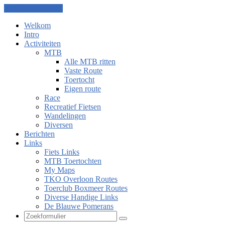
Ga naar de inhoud
Welkom
Intro
Activiteiten
MTB
Alle MTB ritten
Vaste Route
Toertocht
Eigen route
Race
Recreatief Fietsen
Wandelingen
Diversen
Berichten
Links
Fiets Links
MTB Toertochten
My Maps
TKO Overloon Routes
Toerclub Boxmeer Routes
Diverse Handige Links
De Blauwe Pomerans
Zoeken