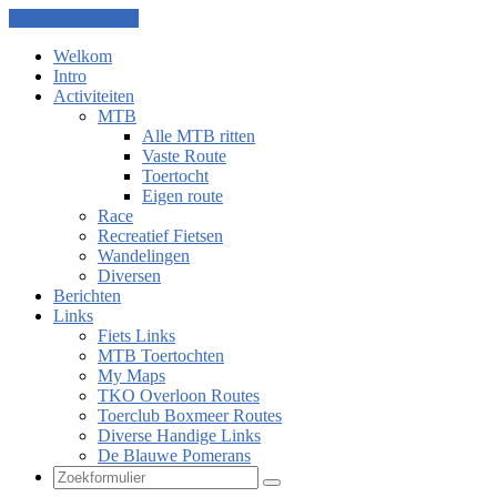
Ga naar de inhoud
Welkom
Intro
Activiteiten
MTB
Alle MTB ritten
Vaste Route
Toertocht
Eigen route
Race
Recreatief Fietsen
Wandelingen
Diversen
Berichten
Links
Fiets Links
MTB Toertochten
My Maps
TKO Overloon Routes
Toerclub Boxmeer Routes
Diverse Handige Links
De Blauwe Pomerans
Zoeken