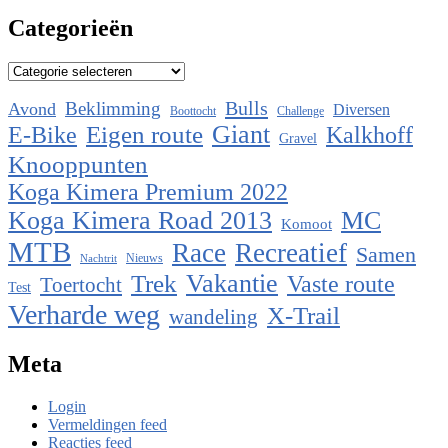
Categorieën
Categorieën
Bulls
Beklimming
Avond
Diversen
Boottocht
Challenge
Eigen route
Giant
E-Bike
Kalkhoff
Gravel
Knooppunten
Koga Kimera Premium 2022
Koga Kimera Road 2013
MC
Komoot
MTB
Race
Recreatief
Samen
Nieuws
Nachtrit
Vakantie
Trek
Vaste route
Toertocht
Test
Verharde weg
X-Trail
wandeling
Meta
Login
Vermeldingen feed
Reacties feed