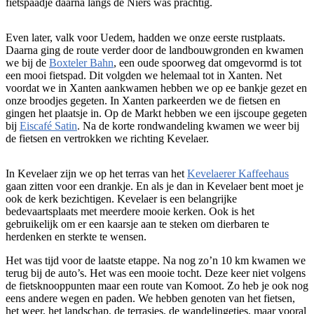
fietspaadje daarna langs de Niers was prachtig.
Even later, valk voor Uedem, hadden we onze eerste rustplaats.
Daarna ging de route verder door de landbouwgronden en kwamen
we bij de
Boxteler Bahn
, een oude spoorweg dat omgevormd is tot
een mooi fietspad. Dit volgden we helemaal tot in Xanten. Net
voordat we in Xanten aankwamen hebben we op ee bankje gezet en
onze broodjes gegeten. In Xanten parkeerden we de fietsen en
gingen het plaatsje in. Op de Markt hebben we een ijscoupe gegeten
bij
Eiscafé Satin
. Na de korte rondwandeling kwamen we weer bij
de fietsen en vertrokken we richting Kevelaer.
In Kevelaer zijn we op het terras van het
Kevelaerer Kaffeehaus
gaan zitten voor een drankje. En als je dan in Kevelaer bent moet je
ook de kerk bezichtigen. Kevelaer is een belangrijke
bedevaartsplaats met meerdere mooie kerken. Ook is het
gebruikelijk om er een kaarsje aan te steken om dierbaren te
herdenken en sterkte te wensen.
Het was tijd voor de laatste etappe. Na nog zo’n 10 km kwamen we
terug bij de auto’s. Het was een mooie tocht. Deze keer niet volgens
de fietsknooppunten maar een route van Komoot. Zo heb je ook nog
eens andere wegen en paden. We hebben genoten van het fietsen,
het weer, het landschap, de terrasjes, de wandelingetjes, maar vooral