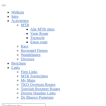
Welkom
Intro
Activiteiten
MTB
Alle MTB ritten
Vaste Route
Toertocht
Eigen route
Race
Recreatief Fietsen
Wandelingen
Diversen
Berichten
Links
Fiets Links
MTB Toertochten
My Maps
TKO Overloon Routes
Toerclub Boxmeer Routes
Diverse Handige Links
De Blauwe Pomerans