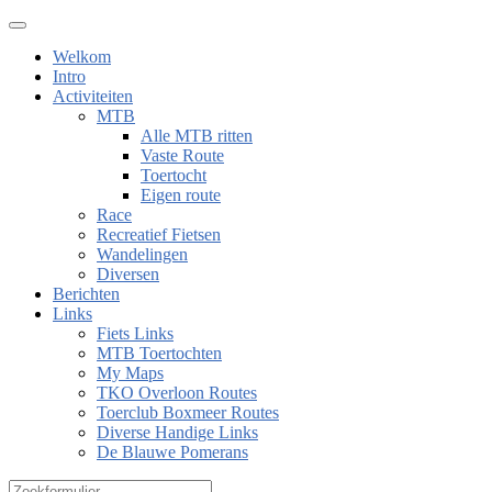
Welkom
Intro
Activiteiten
MTB
Alle MTB ritten
Vaste Route
Toertocht
Eigen route
Race
Recreatief Fietsen
Wandelingen
Diversen
Berichten
Links
Fiets Links
MTB Toertochten
My Maps
TKO Overloon Routes
Toerclub Boxmeer Routes
Diverse Handige Links
De Blauwe Pomerans