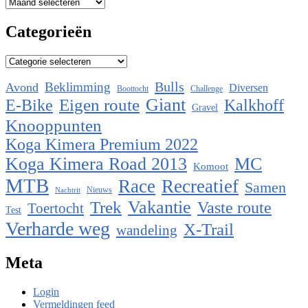
Archieven
Categorieën
Categorieën
Bulls
Beklimming
Avond
Diversen
Boottocht
Challenge
Eigen route
Giant
E-Bike
Kalkhoff
Gravel
Knooppunten
Koga Kimera Premium 2022
Koga Kimera Road 2013
MC
Komoot
MTB
Race
Recreatief
Samen
Nieuws
Nachtrit
Vakantie
Trek
Vaste route
Toertocht
Test
Verharde weg
X-Trail
wandeling
Meta
Login
Vermeldingen feed