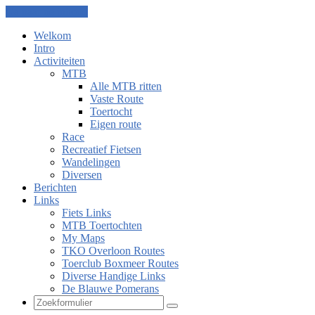
Ga naar de inhoud
Welkom
Intro
Activiteiten
MTB
Alle MTB ritten
Vaste Route
Toertocht
Eigen route
Race
Recreatief Fietsen
Wandelingen
Diversen
Berichten
Links
Fiets Links
MTB Toertochten
My Maps
TKO Overloon Routes
Toerclub Boxmeer Routes
Diverse Handige Links
De Blauwe Pomerans
Zoeken