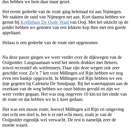
dus hebben we hem daar maar gezet.
Het eerste gedeelte van de route ging helemaal tot aan Nijmegen.
We raakten de rand van Nijmegen net aan. Kort daarna hebben we
gerust bij
Koffiehuis De Oude Waal
van Ooij. Met het uitzicht op de
polder hebben we genoten van een lekkere kop thee met een goede
appeltaart.
Helaas is een gedeelte van de route niet opgenomen
Na deze pauze gingen we weer verder over de dijkwegen van de
Ooijpolder. Langzaamaan werd het steeds drukker met fietsers,
zowel recreatief als wielrenners. Daar zijn deze wegen ook zeer
geschikt voor. Zo’n 7 km voor Millingen a/d Rijn hebben we nog
even een bankje opgezocht. In Millingen a/d Rijn hebben we een
ijsje gegeten bij Cafetaria De Smulpaap. Bij het watertappunt aan de
overkant van de weg hebben we onze bidons gevuld en zijn we
weer verder gegaan. Het was nog ongeveer 10 km tot het einde van
de route en dat hebben we in 1 keer gedaan.
Het was een mooie route, hoewel Millingen a/d Rijn en omgeving
niet echt een doel is, het is er niet echt mooi, zoals je van de
Ooijpolder eigenlijk wel verwacht. De rest is namelijk zeer de
moeite waard.