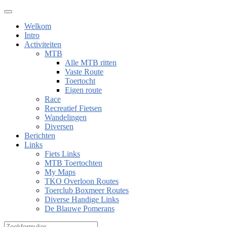
Welkom
Intro
Activiteiten
MTB
Alle MTB ritten
Vaste Route
Toertocht
Eigen route
Race
Recreatief Fietsen
Wandelingen
Diversen
Berichten
Links
Fiets Links
MTB Toertochten
My Maps
TKO Overloon Routes
Toerclub Boxmeer Routes
Diverse Handige Links
De Blauwe Pomerans