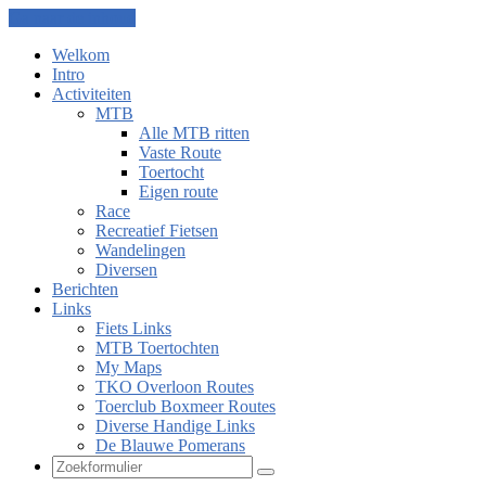
Ga naar de inhoud
Welkom
Intro
Activiteiten
MTB
Alle MTB ritten
Vaste Route
Toertocht
Eigen route
Race
Recreatief Fietsen
Wandelingen
Diversen
Berichten
Links
Fiets Links
MTB Toertochten
My Maps
TKO Overloon Routes
Toerclub Boxmeer Routes
Diverse Handige Links
De Blauwe Pomerans
Zoeken