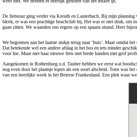
weer niet. We hebben er heerlijk genoten van het lekker ijs.
De fietstour ging verder via Kreuth en Lauterbach. Bij mijn plannin
bleek, er was een prachtige beachclub bij. Het was er niet druk, om m
gaan zitten. We waanden ons ergens op een spaans strand. Heer bijzo
We begonnen aan het laatste stukje terug naar ‘huis’. Maar omdat het 
Dat betekende wel een andere afslag in het bos en iets minder geschi
voor Ine. Maar met haar nieuwe fiets met brede banden met grof profie
Aangekomen in Rothenburg o.d. Tauber hebben we eerst wat boodschapp
nog even door het plaatsje lopen als een soort afscheid. Toen was het
van een heerlijke week in het Beierse Frankenland. Een plek waar w