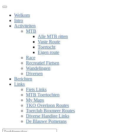
Welkom
Intro
Activiteiten
MTB
Alle MTB ritten
Vaste Route
Toertocht
Eigen route
Race
Recreatief Fietsen
Wandelingen
Diversen
Berichten
Links
Fiets Links
MTB Toertochten
My Maps
TKO Overloon Routes
Toerclub Boxmeer Routes
Diverse Handige Links
De Blauwe Pomerans