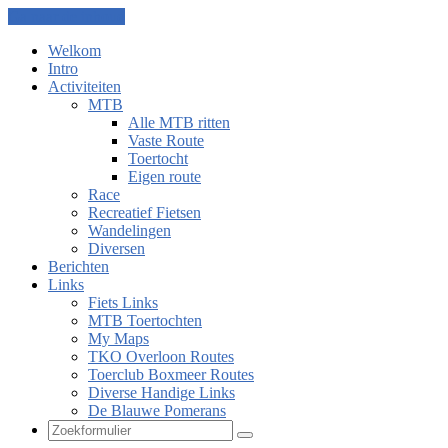
Ga naar de inhoud
Welkom
Intro
Activiteiten
MTB
Alle MTB ritten
Vaste Route
Toertocht
Eigen route
Race
Recreatief Fietsen
Wandelingen
Diversen
Berichten
Links
Fiets Links
MTB Toertochten
My Maps
TKO Overloon Routes
Toerclub Boxmeer Routes
Diverse Handige Links
De Blauwe Pomerans
Zoeken