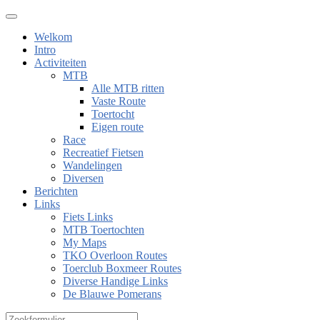
Welkom
Intro
Activiteiten
MTB
Alle MTB ritten
Vaste Route
Toertocht
Eigen route
Race
Recreatief Fietsen
Wandelingen
Diversen
Berichten
Links
Fiets Links
MTB Toertochten
My Maps
TKO Overloon Routes
Toerclub Boxmeer Routes
Diverse Handige Links
De Blauwe Pomerans