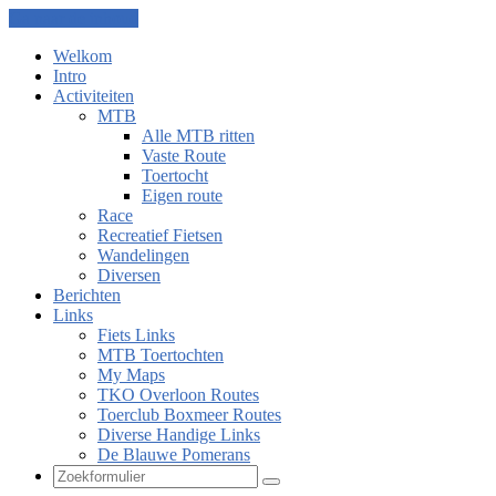
Ga naar de inhoud
Welkom
Intro
Activiteiten
MTB
Alle MTB ritten
Vaste Route
Toertocht
Eigen route
Race
Recreatief Fietsen
Wandelingen
Diversen
Berichten
Links
Fiets Links
MTB Toertochten
My Maps
TKO Overloon Routes
Toerclub Boxmeer Routes
Diverse Handige Links
De Blauwe Pomerans
Zoeken