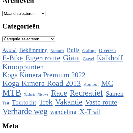
Archieven
Archieven
Categorieën
Categorieën
Bulls
Beklimming
Avond
Diversen
Boottocht
Challenge
Eigen route
Giant
E-Bike
Kalkhoff
Gravel
Knooppunten
Koga Kimera Premium 2022
Koga Kimera Road 2013
MC
Komoot
MTB
Race
Recreatief
Samen
Nieuws
Nachtrit
Vakantie
Trek
Vaste route
Toertocht
Test
Verharde weg
X-Trail
wandeling
Meta