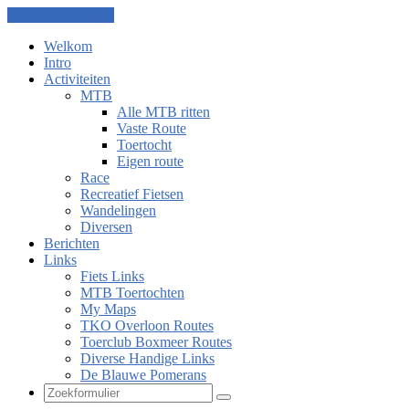
Ga naar de inhoud
Welkom
Intro
Activiteiten
MTB
Alle MTB ritten
Vaste Route
Toertocht
Eigen route
Race
Recreatief Fietsen
Wandelingen
Diversen
Berichten
Links
Fiets Links
MTB Toertochten
My Maps
TKO Overloon Routes
Toerclub Boxmeer Routes
Diverse Handige Links
De Blauwe Pomerans
Zoeken