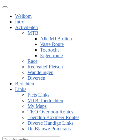
Welkom
Intro
Activiteiten
MTB
Alle MTB ritten
Vaste Route
Toertocht
Eigen route
Race
Recreatief Fietsen
Wandelingen
Diversen
Berichten
Links
Fiets Links
MTB Toertochten
My Maps
TKO Overloon Routes
Toerclub Boxmeer Routes
Diverse Handige Links
De Blauwe Pomerans