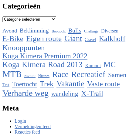
Categorieën
Categorieën
Bulls
Beklimming
Avond
Diversen
Boottocht
Challenge
Eigen route
Giant
E-Bike
Kalkhoff
Gravel
Knooppunten
Koga Kimera Premium 2022
Koga Kimera Road 2013
MC
Komoot
MTB
Race
Recreatief
Samen
Nieuws
Nachtrit
Vakantie
Trek
Vaste route
Toertocht
Test
Verharde weg
X-Trail
wandeling
Meta
Login
Vermeldingen feed
Reacties feed