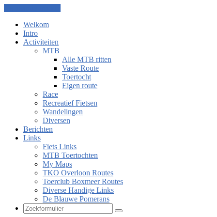
Ga naar de inhoud
Welkom
Intro
Activiteiten
MTB
Alle MTB ritten
Vaste Route
Toertocht
Eigen route
Race
Recreatief Fietsen
Wandelingen
Diversen
Berichten
Links
Fiets Links
MTB Toertochten
My Maps
TKO Overloon Routes
Toerclub Boxmeer Routes
Diverse Handige Links
De Blauwe Pomerans
Zoeken