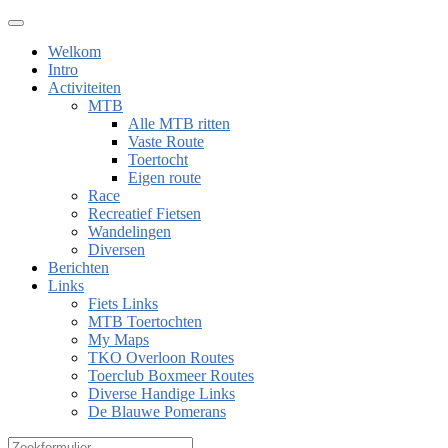
Welkom
Intro
Activiteiten
MTB
Alle MTB ritten
Vaste Route
Toertocht
Eigen route
Race
Recreatief Fietsen
Wandelingen
Diversen
Berichten
Links
Fiets Links
MTB Toertochten
My Maps
TKO Overloon Routes
Toerclub Boxmeer Routes
Diverse Handige Links
De Blauwe Pomerans