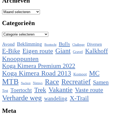
Archieven
Archieven
Categorieën
Categorieën
Bulls
Beklimming
Avond
Diversen
Boottocht
Challenge
Eigen route
Giant
E-Bike
Kalkhoff
Gravel
Knooppunten
Koga Kimera Premium 2022
Koga Kimera Road 2013
MC
Komoot
MTB
Race
Recreatief
Samen
Nieuws
Nachtrit
Vakantie
Trek
Vaste route
Toertocht
Test
Verharde weg
X-Trail
wandeling
Meta