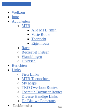
Ga naar de inhoud
Welkom
Intro
Activiteiten
MTB
Alle MTB ritten
Vaste Route
Toertocht
Eigen route
Race
Recreatief Fietsen
Wandelingen
Diversen
Berichten
Links
Fiets Links
MTB Toertochten
My Maps
TKO Overloon Routes
Toerclub Boxmeer Routes
Diverse Handige Links
De Blauwe Pomerans
Zoeken