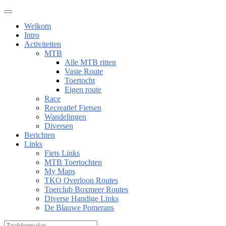
Welkom
Intro
Activiteiten
MTB
Alle MTB ritten
Vaste Route
Toertocht
Eigen route
Race
Recreatief Fietsen
Wandelingen
Diversen
Berichten
Links
Fiets Links
MTB Toertochten
My Maps
TKO Overloon Routes
Toerclub Boxmeer Routes
Diverse Handige Links
De Blauwe Pomerans