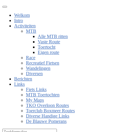
Welkom
Intro
Activiteiten
MTB
Alle MTB ritten
Vaste Route
Toertocht
Eigen route
Race
Recreatief Fietsen
Wandelingen
Diversen
Berichten
Links
Fiets Links
MTB Toertochten
My Maps
TKO Overloon Routes
Toerclub Boxmeer Routes
Diverse Handige Links
De Blauwe Pomerans