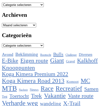
Categorieën
Archieven
Archieven
Categorieën
Categorieën
Bulls
Beklimming
Avond
Diversen
Boottocht
Challenge
Eigen route
Giant
E-Bike
Kalkhoff
Gravel
Knooppunten
Koga Kimera Premium 2022
Koga Kimera Road 2013
MC
Komoot
MTB
Race
Recreatief
Samen
Nieuws
Nachtrit
Vakantie
Trek
Vaste route
Toertocht
Test
Verharde weg
X-Trail
wandeling