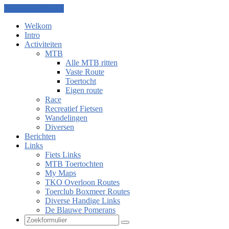
Ga naar de inhoud
Welkom
Intro
Activiteiten
MTB
Alle MTB ritten
Vaste Route
Toertocht
Eigen route
Race
Recreatief Fietsen
Wandelingen
Diversen
Berichten
Links
Fiets Links
MTB Toertochten
My Maps
TKO Overloon Routes
Toerclub Boxmeer Routes
Diverse Handige Links
De Blauwe Pomerans
Zoeken