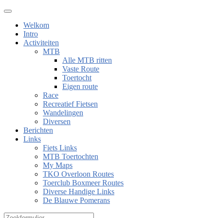
Welkom
Intro
Activiteiten
MTB
Alle MTB ritten
Vaste Route
Toertocht
Eigen route
Race
Recreatief Fietsen
Wandelingen
Diversen
Berichten
Links
Fiets Links
MTB Toertochten
My Maps
TKO Overloon Routes
Toerclub Boxmeer Routes
Diverse Handige Links
De Blauwe Pomerans