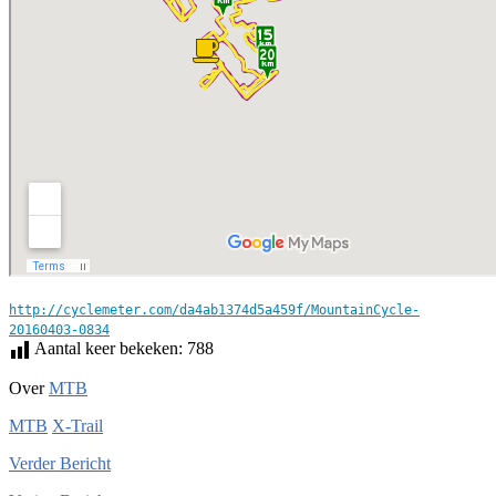
http://cyclemeter.com/da4ab1374d5a459f/MountainCycle-
20160403-0834
Aantal keer bekeken:
788
Over
MTB
MTB
X-Trail
Verder
Bericht