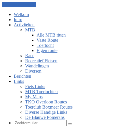
Ga naar de inhoud
Welkom
Intro
Activiteiten
MTB
Alle MTB ritten
Vaste Route
Toertocht
Eigen route
Race
Recreatief Fietsen
Wandelingen
Diversen
Berichten
Links
Fiets Links
MTB Toertochten
My Maps
TKO Overloon Routes
Toerclub Boxmeer Routes
Diverse Handige Links
De Blauwe Pomerans
Zoeken