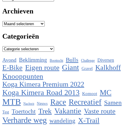
Archieven
Archieven
Categorieën
Categorieën
Bulls
Beklimming
Avond
Diversen
Boottocht
Challenge
Eigen route
Giant
E-Bike
Kalkhoff
Gravel
Knooppunten
Koga Kimera Premium 2022
Koga Kimera Road 2013
MC
Komoot
MTB
Race
Recreatief
Samen
Nieuws
Nachtrit
Vakantie
Trek
Vaste route
Toertocht
Test
Verharde weg
X-Trail
wandeling