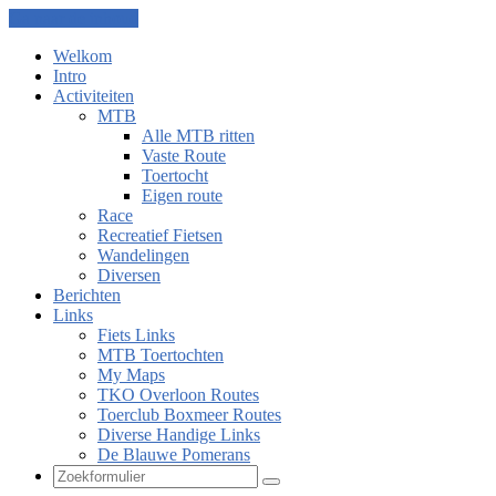
Ga naar de inhoud
Welkom
Intro
Activiteiten
MTB
Alle MTB ritten
Vaste Route
Toertocht
Eigen route
Race
Recreatief Fietsen
Wandelingen
Diversen
Berichten
Links
Fiets Links
MTB Toertochten
My Maps
TKO Overloon Routes
Toerclub Boxmeer Routes
Diverse Handige Links
De Blauwe Pomerans
Zoeken