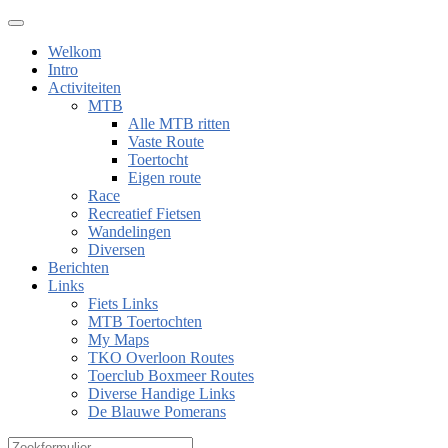
Welkom
Intro
Activiteiten
MTB
Alle MTB ritten
Vaste Route
Toertocht
Eigen route
Race
Recreatief Fietsen
Wandelingen
Diversen
Berichten
Links
Fiets Links
MTB Toertochten
My Maps
TKO Overloon Routes
Toerclub Boxmeer Routes
Diverse Handige Links
De Blauwe Pomerans