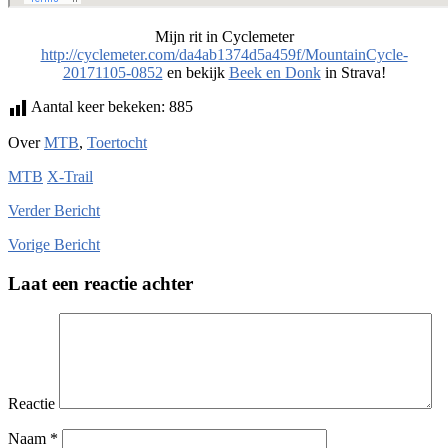
Mijn rit in Cyclemeter
http://cyclemeter.com/da4ab1374d5a459f/MountainCycle-
20171105-0852
en bekijk
Beek en Donk
in Strava!
Aantal keer bekeken:
885
Over
MTB
,
Toertocht
MTB
X-Trail
Verder
Bericht
Vorige
Bericht
Laat een reactie achter
Reactie
Naam
*