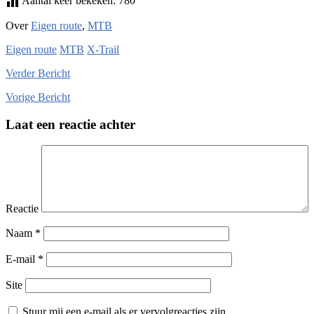
Aantal keer bekeken:
780
Over
Eigen route
,
MTB
Eigen route
MTB
X-Trail
Verder
Bericht
Vorige
Bericht
Laat een reactie achter
Reactie
Naam
*
E-mail
*
Site
Stuur mij een e-mail als er vervolgreacties zijn.