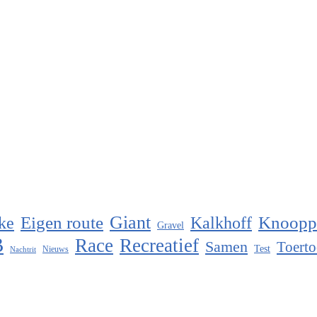
Eigen route
Giant
Knoopp
ke
Kalkhoff
Gravel
B
Race
Recreatief
Samen
Toerto
Test
Nieuws
Nachtrit