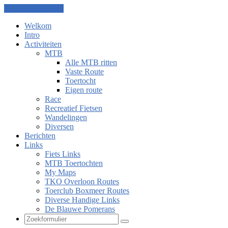
Ga naar de inhoud
Welkom
Intro
Activiteiten
MTB
Alle MTB ritten
Vaste Route
Toertocht
Eigen route
Race
Recreatief Fietsen
Wandelingen
Diversen
Berichten
Links
Fiets Links
MTB Toertochten
My Maps
TKO Overloon Routes
Toerclub Boxmeer Routes
Diverse Handige Links
De Blauwe Pomerans
Zoeken