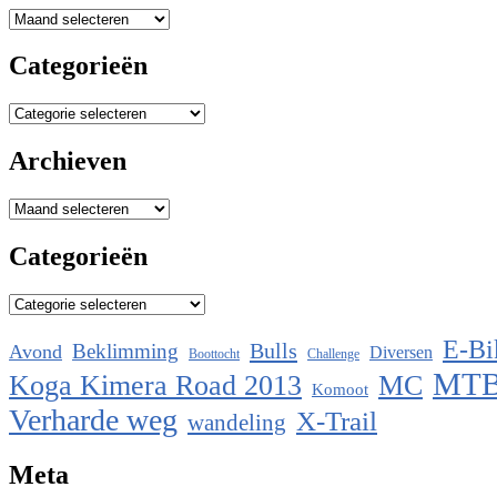
Archieven
Categorieën
Categorieën
Archieven
Archieven
Categorieën
Categorieën
E-Bi
Bulls
Beklimming
Avond
Diversen
Boottocht
Challenge
MT
Koga Kimera Road 2013
MC
Komoot
Verharde weg
X-Trail
wandeling
Meta