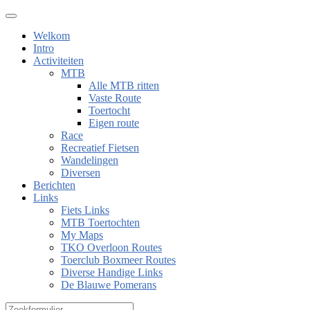
Welkom
Intro
Activiteiten
MTB
Alle MTB ritten
Vaste Route
Toertocht
Eigen route
Race
Recreatief Fietsen
Wandelingen
Diversen
Berichten
Links
Fiets Links
MTB Toertochten
My Maps
TKO Overloon Routes
Toerclub Boxmeer Routes
Diverse Handige Links
De Blauwe Pomerans