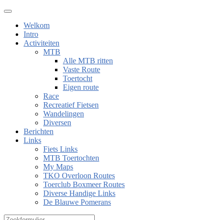
Welkom
Intro
Activiteiten
MTB
Alle MTB ritten
Vaste Route
Toertocht
Eigen route
Race
Recreatief Fietsen
Wandelingen
Diversen
Berichten
Links
Fiets Links
MTB Toertochten
My Maps
TKO Overloon Routes
Toerclub Boxmeer Routes
Diverse Handige Links
De Blauwe Pomerans