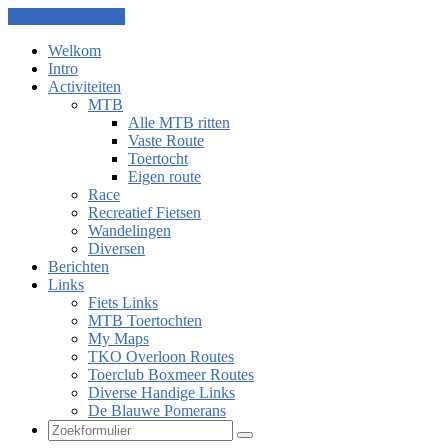
Ga naar de inhoud
Welkom
Intro
Activiteiten
MTB
Alle MTB ritten
Vaste Route
Toertocht
Eigen route
Race
Recreatief Fietsen
Wandelingen
Diversen
Berichten
Links
Fiets Links
MTB Toertochten
My Maps
TKO Overloon Routes
Toerclub Boxmeer Routes
Diverse Handige Links
De Blauwe Pomerans
Zoeken