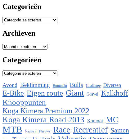
Categorieën
Categorieën
Archieven
Archieven
Categorieën
Categorieën
Bulls
Beklimming
Avond
Diversen
Boottocht
Challenge
Eigen route
Giant
E-Bike
Kalkhoff
Gravel
Knooppunten
Koga Kimera Premium 2022
Koga Kimera Road 2013
MC
Komoot
MTB
Race
Recreatief
Samen
Nieuws
Nachtrit