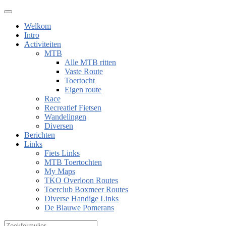
Welkom
Intro
Activiteiten
MTB
Alle MTB ritten
Vaste Route
Toertocht
Eigen route
Race
Recreatief Fietsen
Wandelingen
Diversen
Berichten
Links
Fiets Links
MTB Toertochten
My Maps
TKO Overloon Routes
Toerclub Boxmeer Routes
Diverse Handige Links
De Blauwe Pomerans