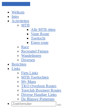
Ga naar de inhoud
Welkom
Intro
Activiteiten
MTB
Alle MTB ritten
Vaste Route
Toertocht
Eigen route
Race
Recreatief Fietsen
Wandelingen
Diversen
Berichten
Links
Fiets Links
MTB Toertochten
My Maps
TKO Overloon Routes
Toerclub Boxmeer Routes
Diverse Handige Links
De Blauwe Pomerans
Zoeken