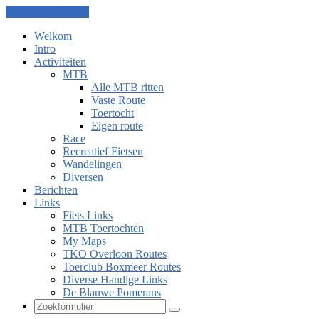
Ga naar de inhoud
Welkom
Intro
Activiteiten
MTB
Alle MTB ritten
Vaste Route
Toertocht
Eigen route
Race
Recreatief Fietsen
Wandelingen
Diversen
Berichten
Links
Fiets Links
MTB Toertochten
My Maps
TKO Overloon Routes
Toerclub Boxmeer Routes
Diverse Handige Links
De Blauwe Pomerans
Zoeken