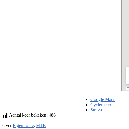
Google Maps
Cyclemeter
Strava
Aantal keer bekeken:
486
Over
Eigen route
,
MTB