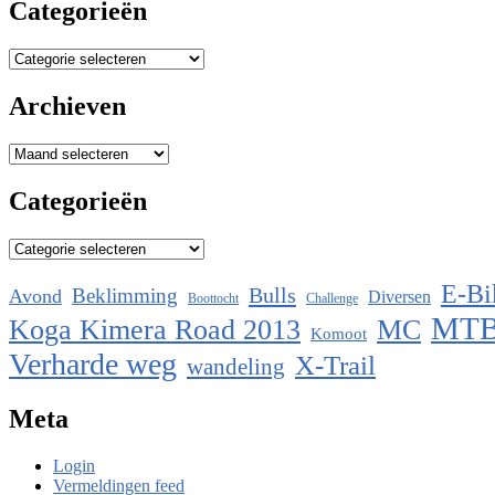
Categorieën
Categorieën
Archieven
Archieven
Categorieën
Categorieën
E-Bi
Bulls
Beklimming
Avond
Diversen
Boottocht
Challenge
MT
Koga Kimera Road 2013
MC
Komoot
Verharde weg
X-Trail
wandeling
Meta
Login
Vermeldingen feed