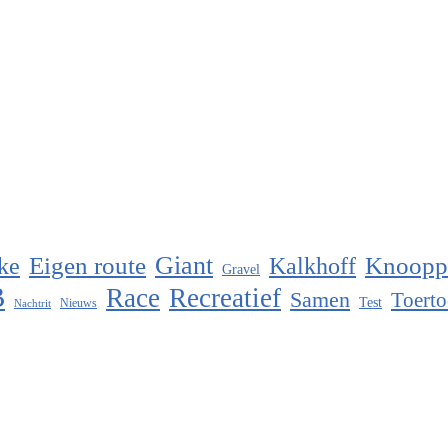
Eigen route
Giant
Knoopp
ke
Kalkhoff
Gravel
B
Race
Recreatief
Samen
Toerto
Test
Nieuws
Nachtrit