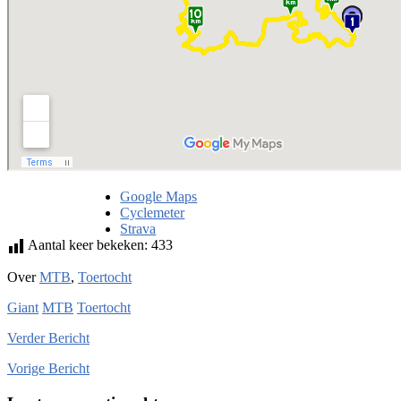
Google Maps
Cyclemeter
Strava
Aantal keer bekeken:
433
Over
MTB
,
Toertocht
Giant
MTB
Toertocht
Verder
Bericht
Vorige
Bericht