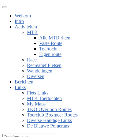
Welkom
Intro
Activiteiten
MTB
Alle MTB ritten
Vaste Route
Toertocht
Eigen route
Race
Recreatief Fietsen
Wandelingen
Diversen
Berichten
Links
Fiets Links
MTB Toertochten
My Maps
TKO Overloon Routes
Toerclub Boxmeer Routes
Diverse Handige Links
De Blauwe Pomerans