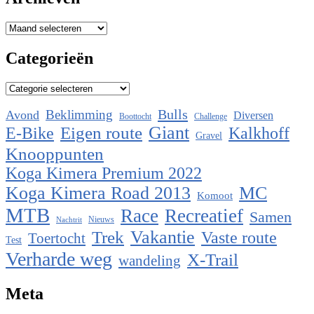
Archieven
Categorieën
Categorieën
Bulls
Beklimming
Avond
Diversen
Boottocht
Challenge
Eigen route
Giant
E-Bike
Kalkhoff
Gravel
Knooppunten
Koga Kimera Premium 2022
Koga Kimera Road 2013
MC
Komoot
MTB
Race
Recreatief
Samen
Nieuws
Nachtrit
Vakantie
Trek
Vaste route
Toertocht
Test
Verharde weg
X-Trail
wandeling
Meta