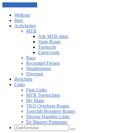
Ga naar de inhoud
Welkom
Intro
Activiteiten
MTB
Alle MTB ritten
Vaste Route
Toertocht
Eigen route
Race
Recreatief Fietsen
Wandelingen
Diversen
Berichten
Links
Fiets Links
MTB Toertochten
My Maps
TKO Overloon Routes
Toerclub Boxmeer Routes
Diverse Handige Links
De Blauwe Pomerans
Zoeken