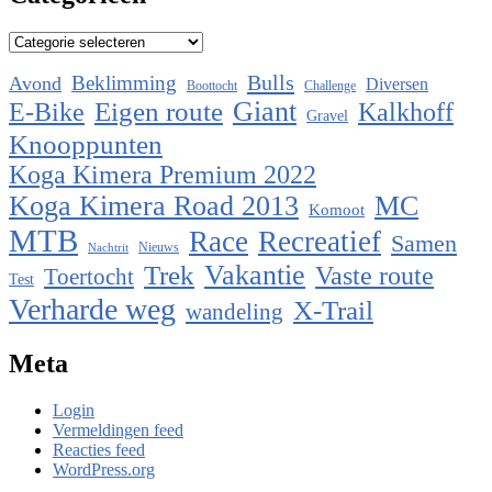
Categorieën
Bulls
Beklimming
Avond
Diversen
Boottocht
Challenge
Eigen route
Giant
E-Bike
Kalkhoff
Gravel
Knooppunten
Koga Kimera Premium 2022
Koga Kimera Road 2013
MC
Komoot
MTB
Race
Recreatief
Samen
Nieuws
Nachtrit
Vakantie
Trek
Vaste route
Toertocht
Test
Verharde weg
X-Trail
wandeling
Meta
Login
Vermeldingen feed
Reacties feed
WordPress.org