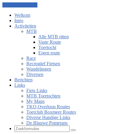
Ga naar de inhoud
Welkom
Intro
Activiteiten
MTB
Alle MTB ritten
Vaste Route
Toertocht
Eigen route
Race
Recreatief Fietsen
Wandelingen
Diversen
Berichten
Links
Fiets Links
MTB Toertochten
My Maps
TKO Overloon Routes
Toerclub Boxmeer Routes
Diverse Handige Links
De Blauwe Pomerans
Zoeken