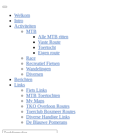
Welkom
Intro
Activiteiten
MTB
Alle MTB ritten
Vaste Route
Toertocht
Eigen route
Race
Recreatief Fietsen
Wandelingen
Diversen
Berichten
Links
Fiets Links
MTB Toertochten
My Maps
TKO Overloon Routes
Toerclub Boxmeer Routes
Diverse Handige Links
De Blauwe Pomerans