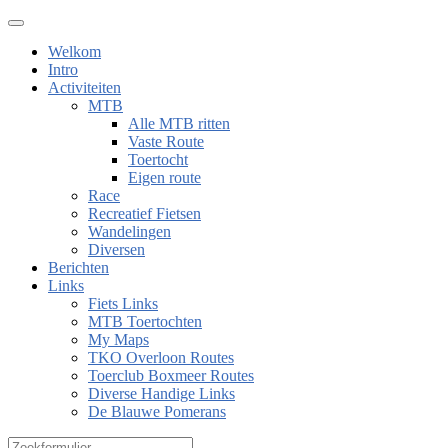
Welkom
Intro
Activiteiten
MTB
Alle MTB ritten
Vaste Route
Toertocht
Eigen route
Race
Recreatief Fietsen
Wandelingen
Diversen
Berichten
Links
Fiets Links
MTB Toertochten
My Maps
TKO Overloon Routes
Toerclub Boxmeer Routes
Diverse Handige Links
De Blauwe Pomerans