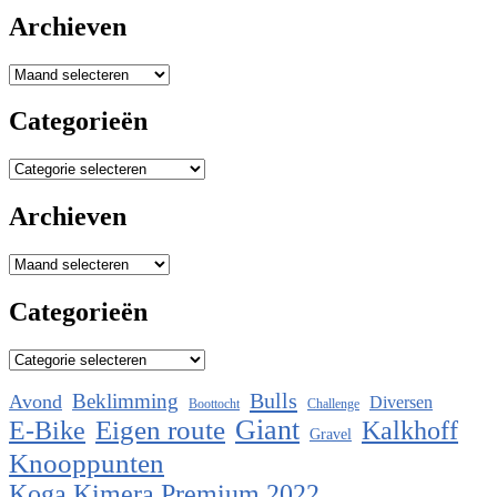
Archieven
Archieven
Categorieën
Categorieën
Archieven
Archieven
Categorieën
Categorieën
Bulls
Beklimming
Avond
Diversen
Boottocht
Challenge
Eigen route
Giant
E-Bike
Kalkhoff
Gravel
Knooppunten
Koga Kimera Premium 2022