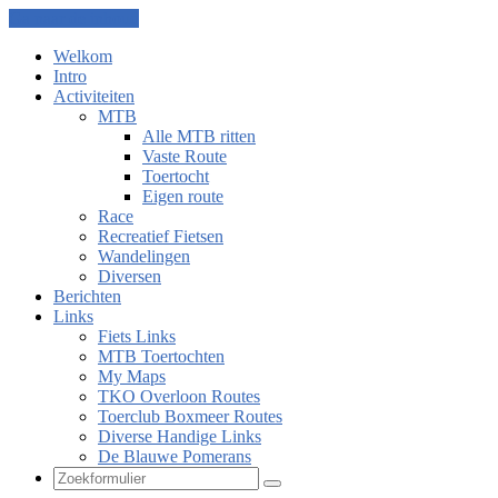
Ga naar de inhoud
Welkom
Intro
Activiteiten
MTB
Alle MTB ritten
Vaste Route
Toertocht
Eigen route
Race
Recreatief Fietsen
Wandelingen
Diversen
Berichten
Links
Fiets Links
MTB Toertochten
My Maps
TKO Overloon Routes
Toerclub Boxmeer Routes
Diverse Handige Links
De Blauwe Pomerans
Zoeken