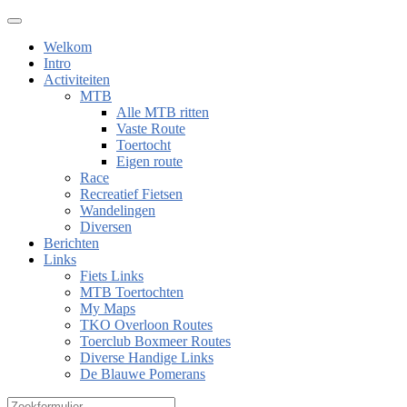
Welkom
Intro
Activiteiten
MTB
Alle MTB ritten
Vaste Route
Toertocht
Eigen route
Race
Recreatief Fietsen
Wandelingen
Diversen
Berichten
Links
Fiets Links
MTB Toertochten
My Maps
TKO Overloon Routes
Toerclub Boxmeer Routes
Diverse Handige Links
De Blauwe Pomerans