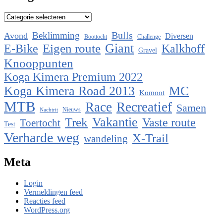
Categorieën
Bulls
Beklimming
Avond
Diversen
Boottocht
Challenge
Eigen route
Giant
E-Bike
Kalkhoff
Gravel
Knooppunten
Koga Kimera Premium 2022
Koga Kimera Road 2013
MC
Komoot
MTB
Race
Recreatief
Samen
Nieuws
Nachtrit
Vakantie
Trek
Vaste route
Toertocht
Test
Verharde weg
X-Trail
wandeling
Meta
Login
Vermeldingen feed
Reacties feed
WordPress.org