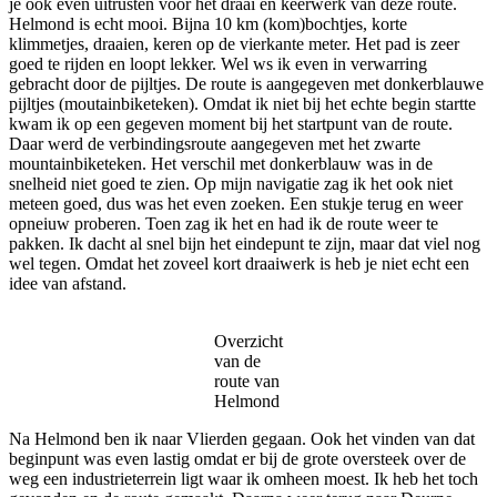
je ook even uitrusten voor het draai en keerwerk van deze route.
Helmond is echt mooi. Bijna 10 km (kom)bochtjes, korte
klimmetjes, draaien, keren op de vierkante meter. Het pad is zeer
goed te rijden en loopt lekker. Wel ws ik even in verwarring
gebracht door de pijltjes. De route is aangegeven met donkerblauwe
pijltjes (moutainbiketeken). Omdat ik niet bij het echte begin startte
kwam ik op een gegeven moment bij het startpunt van de route.
Daar werd de verbindingsroute aangegeven met het zwarte
mountainbiketeken. Het verschil met donkerblauw was in de
snelheid niet goed te zien. Op mijn navigatie zag ik het ook niet
meteen goed, dus was het even zoeken. Een stukje terug en weer
opneiuw proberen. Toen zag ik het en had ik de route weer te
pakken. Ik dacht al snel bijn het eindepunt te zijn, maar dat viel nog
wel tegen. Omdat het zoveel kort draaiwerk is heb je niet echt een
idee van afstand.
Overzicht
van de
route van
Helmond
Na Helmond ben ik naar Vlierden gegaan. Ook het vinden van dat
beginpunt was even lastig omdat er bij de grote oversteek over de
weg een industrieterrein ligt waar ik omheen moest. Ik heb het toch