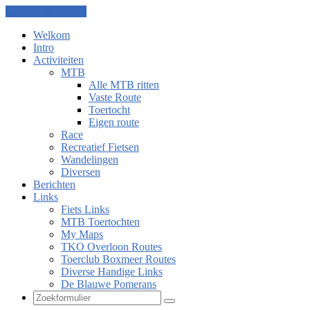
Ga naar de inhoud
Welkom
Intro
Activiteiten
MTB
Alle MTB ritten
Vaste Route
Toertocht
Eigen route
Race
Recreatief Fietsen
Wandelingen
Diversen
Berichten
Links
Fiets Links
MTB Toertochten
My Maps
TKO Overloon Routes
Toerclub Boxmeer Routes
Diverse Handige Links
De Blauwe Pomerans
Zoeken