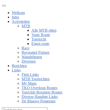
Welkom
Intro
Activiteiten
MTB
Alle MTB ritten
Vaste Route
Toertocht
Eigen route
Race
Recreatief Fietsen
Wandelingen
Diversen
Berichten
Links
Fiets Links
MTB Toertochten
My Maps
TKO Overloon Routes
Toerclub Boxmeer Routes
Diverse Handige Links
De Blauwe Pomerans