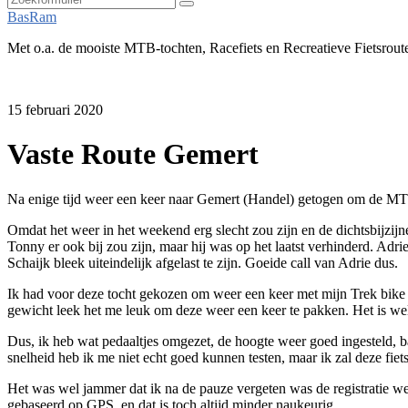
Zoeken
BasRam
Met o.a. de mooiste MTB-tochten, Racefiets en Recreatieve Fietsrout
15 februari 2020
Vaste Route Gemert
Na enige tijd weer een keer naar Gemert (Handel) getogen om de MTB ro
Omdat het weer in het weekend erg slecht zou zijn en de dichtsbijzij
Tonny er ook bij zou zijn, maar hij was op het laatst verhinderd. Ad
Schaijk bleek uiteindelijk afgelast te zijn. Goeide call van Adrie dus.
Ik had voor deze tocht gekozen om weer een keer met mijn Trek bike o
gewicht leek het me leuk om deze weer een keer te pakken. Het is wel 
Dus, ik heb wat pedaaltjes omgezet, de hoogte weer goed ingesteld, b
snelheid heb ik me niet echt goed kunnen testen, maar ik zal deze fiet
Het was wel jammer dat ik na de pauze vergeten was de registratie wee
gebaseerd op GPS, en dat is toch altijd minder naukeurig.