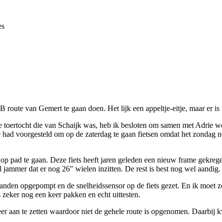
es
ute van Gemert te gaan doen. Het lijk een appeltje-eitje, maar er is to
ne toertocht die van Schaijk was, heb ik besloten om samen met Adrie 
rie had voorgesteld om op de zaterdag te gaan fietsen omdat het zondag
p pad te gaan. Deze fiets heeft jaren geleden een nieuw frame gekregen
jammer dat er nog 26″ wielen inzitten. De rest is best nog wel aandig.
anden opgepompt en de snelheidssensor op de fiets gezet. En ik moet z
s zeker nog een keer pakken en echt uittesten.
r aan te zetten waardoor niet de gehele route is opgenomen. Daarbij kw