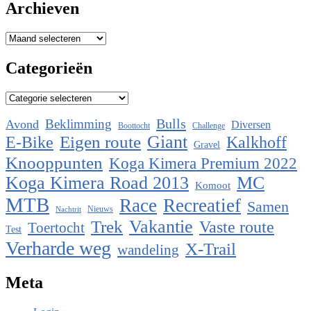
Archieven
Archieven
Categorieën
Categorieën
Bulls
Beklimming
Avond
Diversen
Boottocht
Challenge
Eigen route
Giant
E-Bike
Kalkhoff
Gravel
Knooppunten
Koga Kimera Premium 2022
Koga Kimera Road 2013
MC
Komoot
MTB
Race
Recreatief
Samen
Nieuws
Nachtrit
Vakantie
Trek
Vaste route
Toertocht
Test
Verharde weg
X-Trail
wandeling
Meta