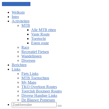
Ga naar de inhoud
Welkom
Intro
Activiteiten
MTB
Alle MTB ritten
Vaste Route
Toertocht
Eigen route
Race
Recreatief Fietsen
Wandelingen
Diversen
Berichten
Links
Fiets Links
MTB Toertochten
My Maps
TKO Overloon Routes
Toerclub Boxmeer Routes
Diverse Handige Links
De Blauwe Pomerans
Zoeken