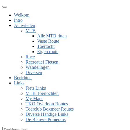
Welkom
Intro
Activiteiten
MTB
Alle MTB ritten
Vaste Route
Toertocht
Eigen route
Race
Recreatief Fietsen
Wandelingen
Diversen
Berichten
Links
Fiets Links
MTB Toertochten
My Maps
TKO Overloon Routes
Toerclub Boxmeer Routes
Diverse Handige Links
De Blauwe Pomerans