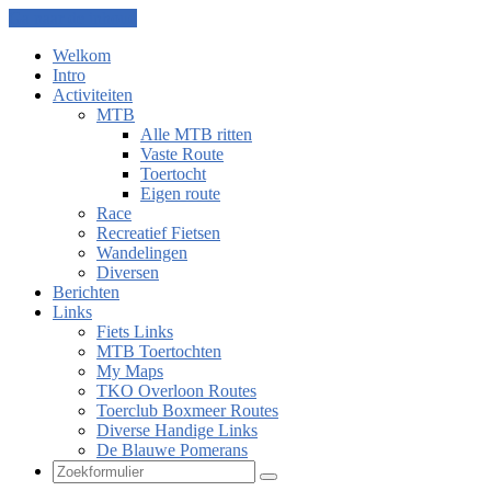
Ga naar de inhoud
Welkom
Intro
Activiteiten
MTB
Alle MTB ritten
Vaste Route
Toertocht
Eigen route
Race
Recreatief Fietsen
Wandelingen
Diversen
Berichten
Links
Fiets Links
MTB Toertochten
My Maps
TKO Overloon Routes
Toerclub Boxmeer Routes
Diverse Handige Links
De Blauwe Pomerans
Zoeken