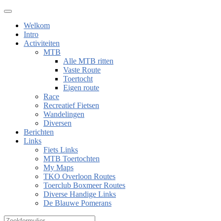
Welkom
Intro
Activiteiten
MTB
Alle MTB ritten
Vaste Route
Toertocht
Eigen route
Race
Recreatief Fietsen
Wandelingen
Diversen
Berichten
Links
Fiets Links
MTB Toertochten
My Maps
TKO Overloon Routes
Toerclub Boxmeer Routes
Diverse Handige Links
De Blauwe Pomerans