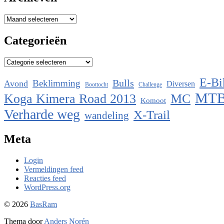
Archieven
Categorieën
Categorieën
E-Bi
Bulls
Beklimming
Avond
Diversen
Boottocht
Challenge
MT
Koga Kimera Road 2013
MC
Komoot
Verharde weg
X-Trail
wandeling
Meta
Login
Vermeldingen feed
Reacties feed
WordPress.org
© 2026
BasRam
Thema door
Anders Norén