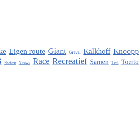
Eigen route
Giant
Knoopp
ke
Kalkhoff
Gravel
B
Race
Recreatief
Samen
Toerto
Test
Nieuws
Nachtrit