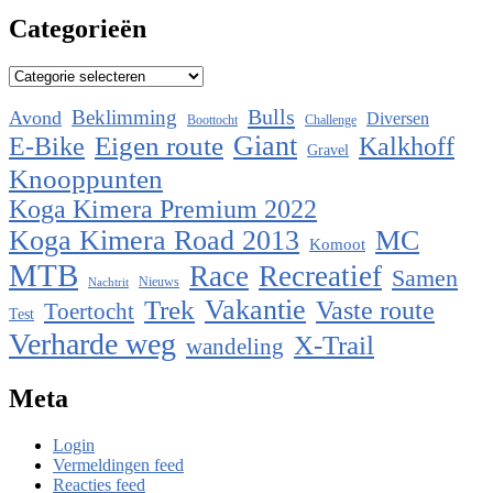
Categorieën
Categorieën
Bulls
Beklimming
Avond
Diversen
Boottocht
Challenge
Eigen route
Giant
E-Bike
Kalkhoff
Gravel
Knooppunten
Koga Kimera Premium 2022
Koga Kimera Road 2013
MC
Komoot
MTB
Race
Recreatief
Samen
Nieuws
Nachtrit
Vakantie
Trek
Vaste route
Toertocht
Test
Verharde weg
X-Trail
wandeling
Meta
Login
Vermeldingen feed
Reacties feed