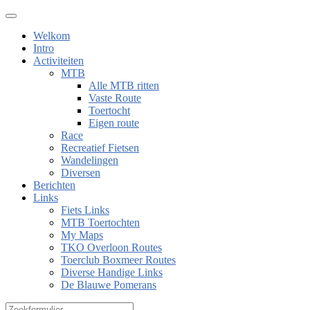
Welkom
Intro
Activiteiten
MTB
Alle MTB ritten
Vaste Route
Toertocht
Eigen route
Race
Recreatief Fietsen
Wandelingen
Diversen
Berichten
Links
Fiets Links
MTB Toertochten
My Maps
TKO Overloon Routes
Toerclub Boxmeer Routes
Diverse Handige Links
De Blauwe Pomerans