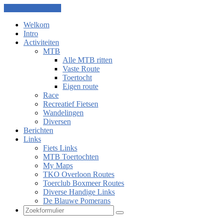
Ga naar de inhoud
Welkom
Intro
Activiteiten
MTB
Alle MTB ritten
Vaste Route
Toertocht
Eigen route
Race
Recreatief Fietsen
Wandelingen
Diversen
Berichten
Links
Fiets Links
MTB Toertochten
My Maps
TKO Overloon Routes
Toerclub Boxmeer Routes
Diverse Handige Links
De Blauwe Pomerans
Zoeken