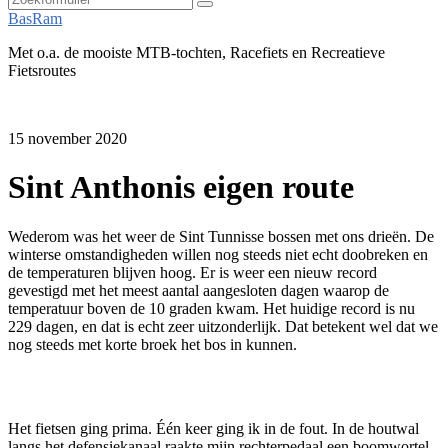
Zoeken
BasRam
Met o.a. de mooiste MTB-tochten, Racefiets en Recreatieve
Fietsroutes
15 november 2020
Sint Anthonis eigen route
Wederom was het weer de Sint Tunnisse bossen met ons drieën. De
winterse omstandigheden willen nog steeds niet echt doobreken en
de temperaturen blijven hoog. Er is weer een nieuw record
gevestigd met het meest aantal aangesloten dagen waarop de
temperatuur boven de 10 graden kwam. Het huidige record is nu
229 dagen, en dat is echt zeer uitzonderlijk. Dat betekent wel dat we
nog steeds met korte broek het bos in kunnen.
Het fietsen ging prima. Één keer ging ik in de fout. In de houtwal
langs het defensiekanaal raakte mijn rechterpedaal een boomwortel