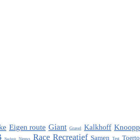
Eigen route
Giant
Knoopp
ke
Kalkhoff
Gravel
B
Race
Recreatief
Samen
Toerto
Test
Nieuws
Nachtrit