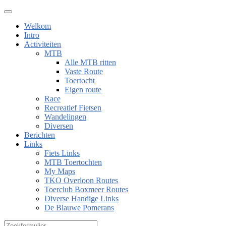
Welkom
Intro
Activiteiten
MTB
Alle MTB ritten
Vaste Route
Toertocht
Eigen route
Race
Recreatief Fietsen
Wandelingen
Diversen
Berichten
Links
Fiets Links
MTB Toertochten
My Maps
TKO Overloon Routes
Toerclub Boxmeer Routes
Diverse Handige Links
De Blauwe Pomerans