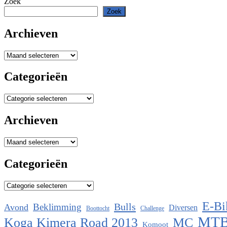
Zoek
Zoek
Archieven
Archieven
Categorieën
Categorieën
Archieven
Archieven
Categorieën
Categorieën
E-Bi
Bulls
Beklimming
Avond
Diversen
Boottocht
Challenge
MT
Koga Kimera Road 2013
MC
Komoot