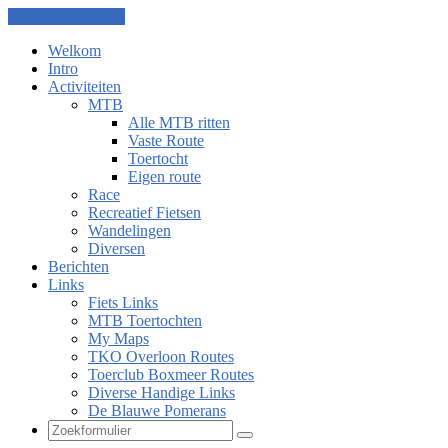
Ga naar de inhoud
Welkom
Intro
Activiteiten
MTB
Alle MTB ritten
Vaste Route
Toertocht
Eigen route
Race
Recreatief Fietsen
Wandelingen
Diversen
Berichten
Links
Fiets Links
MTB Toertochten
My Maps
TKO Overloon Routes
Toerclub Boxmeer Routes
Diverse Handige Links
De Blauwe Pomerans
Zoeken