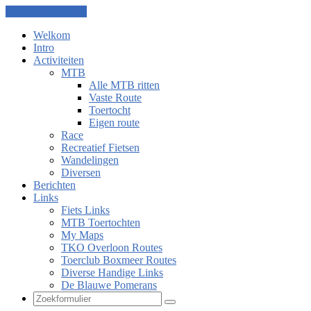
Ga naar de inhoud
Welkom
Intro
Activiteiten
MTB
Alle MTB ritten
Vaste Route
Toertocht
Eigen route
Race
Recreatief Fietsen
Wandelingen
Diversen
Berichten
Links
Fiets Links
MTB Toertochten
My Maps
TKO Overloon Routes
Toerclub Boxmeer Routes
Diverse Handige Links
De Blauwe Pomerans
Zoeken