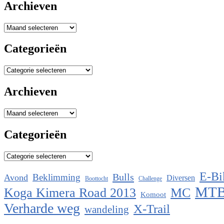
Archieven
Archieven
Categorieën
Categorieën
Archieven
Archieven
Categorieën
Categorieën
E-Bi
Bulls
Beklimming
Avond
Diversen
Boottocht
Challenge
MT
Koga Kimera Road 2013
MC
Komoot
Verharde weg
X-Trail
wandeling