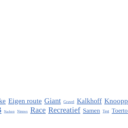
Eigen route
Giant
Knoopp
ke
Kalkhoff
Gravel
B
Race
Recreatief
Samen
Toerto
Test
Nieuws
Nachtrit