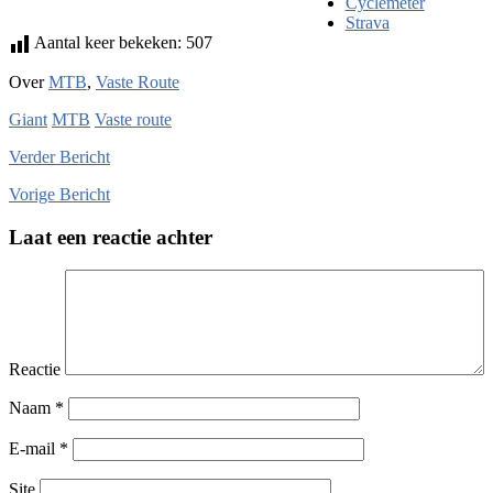
Cyclemeter
Strava
Aantal keer bekeken:
507
Over
MTB
,
Vaste Route
Giant
MTB
Vaste route
Verder
Bericht
Vorige
Bericht
Laat een reactie achter
Reactie
Naam
*
E-mail
*
Site