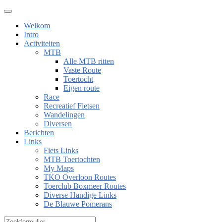
Welkom
Intro
Activiteiten
MTB
Alle MTB ritten
Vaste Route
Toertocht
Eigen route
Race
Recreatief Fietsen
Wandelingen
Diversen
Berichten
Links
Fiets Links
MTB Toertochten
My Maps
TKO Overloon Routes
Toerclub Boxmeer Routes
Diverse Handige Links
De Blauwe Pomerans