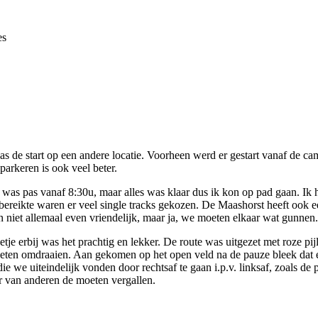
es
 de start op een andere locatie. Voorheen werd er gestart vanaf de c
parkeren is ook veel beter.
ng was pas vanaf 8:30u, maar alles was klaar dus ik kon op pad gaan. Ik
bereikte waren er veel single tracks gekozen. De Maashorst heeft ook 
iet allemaal even vriendelijk, maar ja, we moeten elkaar wat gunnen
 erbij was het prachtig en lekker. De route was uitgezet met roze pij
 moeten omdraaien. Aan gekomen op het open veld na de pauze bleek dat 
e we uiteindelijk vonden door rechtsaf te gaan i.p.v. linksaf, zoals de 
r van anderen de moeten vergallen.