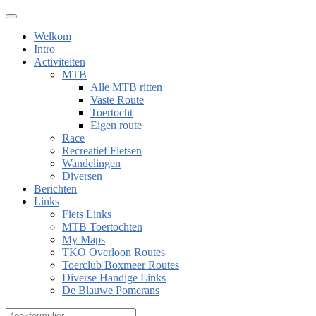
Welkom
Intro
Activiteiten
MTB
Alle MTB ritten
Vaste Route
Toertocht
Eigen route
Race
Recreatief Fietsen
Wandelingen
Diversen
Berichten
Links
Fiets Links
MTB Toertochten
My Maps
TKO Overloon Routes
Toerclub Boxmeer Routes
Diverse Handige Links
De Blauwe Pomerans