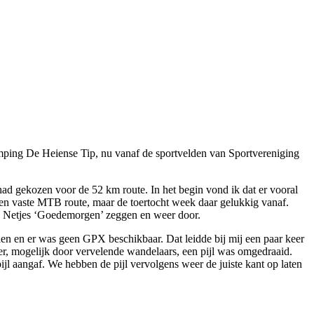
amping De Heiense Tip, nu vanaf de sportvelden van Sportvereniging
 had gekozen voor de 52 km route. In het begin vond ik dat er vooral
een vaste MTB route, maar de toertocht week daar gelukkig vanaf.
. Netjes ‘Goedemorgen’ zeggen en weer door.
len en er was geen GPX beschikbaar. Dat leidde bij mij een paar keer
er, mogelijk door vervelende wandelaars, een pijl was omgedraaid.
pijl aangaf. We hebben de pijl vervolgens weer de juiste kant op laten