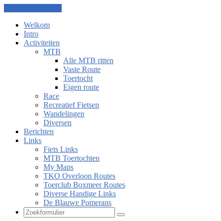
Ga naar de inhoud
Welkom
Intro
Activiteiten
MTB
Alle MTB ritten
Vaste Route
Toertocht
Eigen route
Race
Recreatief Fietsen
Wandelingen
Diversen
Berichten
Links
Fiets Links
MTB Toertochten
My Maps
TKO Overloon Routes
Toerclub Boxmeer Routes
Diverse Handige Links
De Blauwe Pomerans
Zoeken