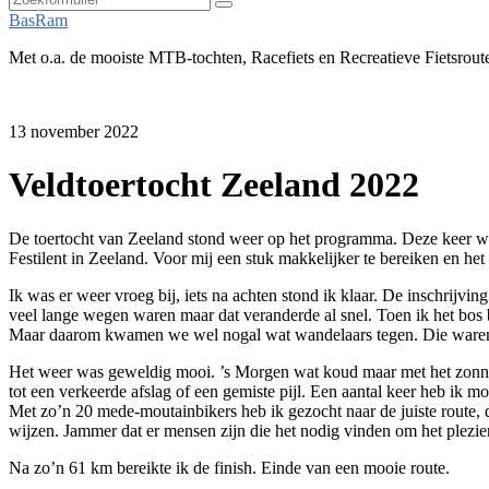
Zoeken
BasRam
Met o.a. de mooiste MTB-tochten, Racefiets en Recreatieve Fietsrout
13 november 2022
Veldtoertocht Zeeland 2022
De toertocht van Zeeland stond weer op het programma. Deze keer was
Festilent in Zeeland. Voor mij een stuk makkelijker te bereiken en het 
Ik was er weer vroeg bij, iets na achten stond ik klaar. De inschrijvi
veel lange wegen waren maar dat veranderde al snel. Toen ik het bos 
Maar daarom kwamen we wel nogal wat wandelaars tegen. Die waren n
Het weer was geweldig mooi. ’s Morgen wat koud maar met het zonnetje
tot een verkeerde afslag of een gemiste pijl. Een aantal keer heb ik
Met zo’n 20 mede-moutainbikers heb ik gezocht naar de juiste route, di
wijzen. Jammer dat er mensen zijn die het nodig vinden om het plezie
Na zo’n 61 km bereikte ik de finish. Einde van een mooie route.