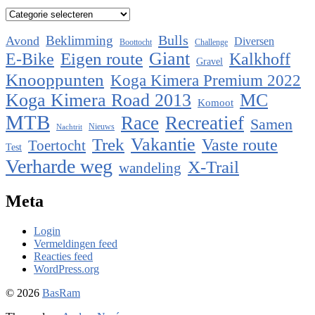
Categorieën
Bulls
Beklimming
Avond
Diversen
Boottocht
Challenge
Eigen route
Giant
E-Bike
Kalkhoff
Gravel
Knooppunten
Koga Kimera Premium 2022
Koga Kimera Road 2013
MC
Komoot
MTB
Race
Recreatief
Samen
Nieuws
Nachtrit
Vakantie
Trek
Vaste route
Toertocht
Test
Verharde weg
X-Trail
wandeling
Meta
Login
Vermeldingen feed
Reacties feed
WordPress.org
© 2026
BasRam