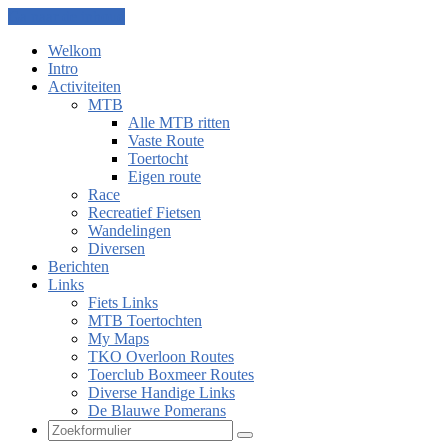
Ga naar de inhoud
Welkom
Intro
Activiteiten
MTB
Alle MTB ritten
Vaste Route
Toertocht
Eigen route
Race
Recreatief Fietsen
Wandelingen
Diversen
Berichten
Links
Fiets Links
MTB Toertochten
My Maps
TKO Overloon Routes
Toerclub Boxmeer Routes
Diverse Handige Links
De Blauwe Pomerans
Zoeken