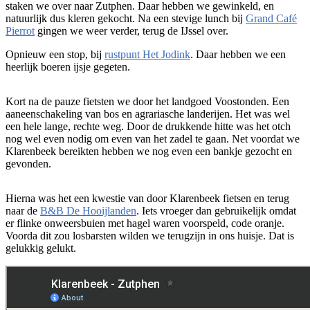
staken we over naar Zutphen. Daar hebben we gewinkeld, en
natuurlijk dus kleren gekocht. Na een stevige lunch bij
Grand Café
Pierrot
gingen we weer verder, terug de IJssel over.
Opnieuw een stop, bij
rustpunt Het Jodink
. Daar hebben we een
heerlijk boeren ijsje gegeten.
Kort na de pauze fietsten we door het landgoed Voostonden. Een
aaneenschakeling van bos en agrariasche landerijen. Het was wel
een hele lange, rechte weg. Door de drukkende hitte was het otch
nog wel even nodig om even van het zadel te gaan. Net voordat we
Klarenbeek bereikten hebben we nog even een bankje gezocht en
gevonden.
Hierna was het een kwestie van door Klarenbeek fietsen en terug
naar de
B&B De Hooijlanden
. Iets vroeger dan gebruikelijk omdat
er flinke onweersbuien met hagel waren voorspeld, code oranje.
Voorda dit zou losbarsten wilden we terugzijn in ons huisje. Dat is
gelukkig gelukt.