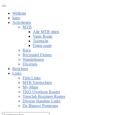
Welkom
Intro
Activiteiten
MTB
Alle MTB ritten
Vaste Route
Toertocht
Eigen route
Race
Recreatief Fietsen
Wandelingen
Diversen
Berichten
Links
Fiets Links
MTB Toertochten
My Maps
TKO Overloon Routes
Toerclub Boxmeer Routes
Diverse Handige Links
De Blauwe Pomerans