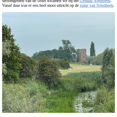
stroomgebied van de IJssel kwamen we bij het
Gemaal Nijenbeek
.
Vanaf daar was er een heel mooi uitzicht op de
ruïne van Nijenbeek
.