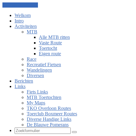
Ga naar de inhoud
Welkom
Intro
Activiteiten
MTB
Alle MTB ritten
Vaste Route
Toertocht
Eigen route
Race
Recreatief Fietsen
Wandelingen
Diversen
Berichten
Links
Fiets Links
MTB Toertochten
My Maps
TKO Overloon Routes
Toerclub Boxmeer Routes
Diverse Handige Links
De Blauwe Pomerans
Zoeken