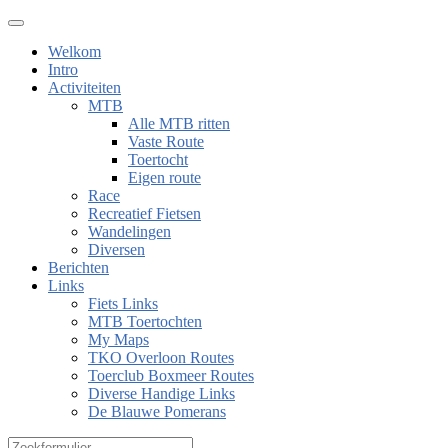
Welkom
Intro
Activiteiten
MTB
Alle MTB ritten
Vaste Route
Toertocht
Eigen route
Race
Recreatief Fietsen
Wandelingen
Diversen
Berichten
Links
Fiets Links
MTB Toertochten
My Maps
TKO Overloon Routes
Toerclub Boxmeer Routes
Diverse Handige Links
De Blauwe Pomerans