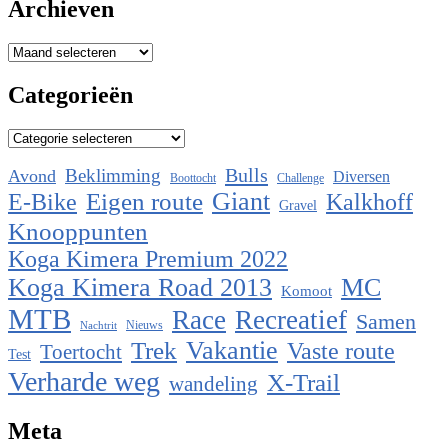
Archieven
Archieven
Categorieën
Categorieën
Bulls
Beklimming
Avond
Diversen
Boottocht
Challenge
Eigen route
Giant
E-Bike
Kalkhoff
Gravel
Knooppunten
Koga Kimera Premium 2022
Koga Kimera Road 2013
MC
Komoot
MTB
Race
Recreatief
Samen
Nieuws
Nachtrit
Vakantie
Trek
Vaste route
Toertocht
Test
Verharde weg
X-Trail
wandeling
Meta