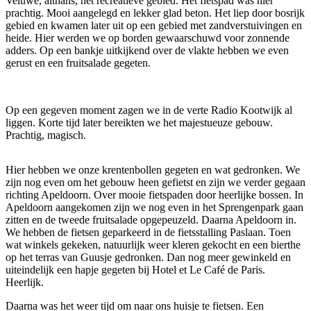
Veluwe, althans, het recreatieve gebied. Het fietspad was hier
prachtig. Mooi aangelegd en lekker glad beton. Het liep door bosrijk
gebied en kwamen later uit op een gebied met zandverstuivingen en
heide. Hier werden we op borden gewaarschuwd voor zonnende
adders. Op een bankje uitkijkend over de vlakte hebben we even
gerust en een fruitsalade gegeten.
Op een gegeven moment zagen we in de verte Radio Kootwijk al
liggen. Korte tijd later bereikten we het majestueuze gebouw.
Prachtig, magisch.
Hier hebben we onze krentenbollen gegeten en wat gedronken. We
zijn nog even om het gebouw heen gefietst en zijn we verder gegaan
richting Apeldoorn. Over mooie fietspaden door heerlijke bossen. In
Apeldoorn aangekomen zijn we nog even in het Sprengenpark gaan
zitten en de tweede fruitsalade opgepeuzeld. Daarna Apeldoorn in.
We hebben de fietsen geparkeerd in de fietsstalling Paslaan. Toen
wat winkels gekeken, natuurlijk weer kleren gekocht en een bierthe
op het terras van Guusje gedronken. Dan nog meer gewinkeld en
uiteindelijk een hapje gegeten bij Hotel et Le Café de Paris.
Heerlijk.
Daarna was het weer tijd om naar ons huisje te fietsen. Een