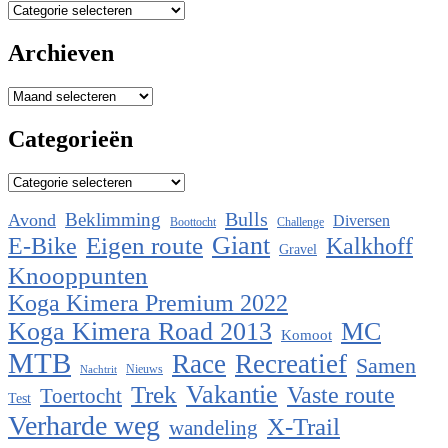
Categorieën
Archieven
Archieven
Categorieën
Categorieën
Bulls
Beklimming
Avond
Diversen
Boottocht
Challenge
Eigen route
Giant
E-Bike
Kalkhoff
Gravel
Knooppunten
Koga Kimera Premium 2022
Koga Kimera Road 2013
MC
Komoot
MTB
Race
Recreatief
Samen
Nieuws
Nachtrit
Vakantie
Trek
Vaste route
Toertocht
Test
Verharde weg
X-Trail
wandeling