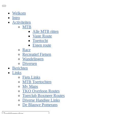
Welkom
Intro
Activiteiten
MTB
Alle MTB ritten
Vaste Route
Toertocht
Eigen route
Race
Recreatief Fietsen
Wandelingen
Diversen
Berichten
Links
Fiets Links
MTB Toertochten
My Maps
TKO Overloon Routes
Toerclub Boxmeer Routes
Diverse Handige Links
De Blauwe Pomerans