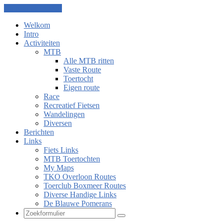
Ga naar de inhoud
Welkom
Intro
Activiteiten
MTB
Alle MTB ritten
Vaste Route
Toertocht
Eigen route
Race
Recreatief Fietsen
Wandelingen
Diversen
Berichten
Links
Fiets Links
MTB Toertochten
My Maps
TKO Overloon Routes
Toerclub Boxmeer Routes
Diverse Handige Links
De Blauwe Pomerans
Zoeken