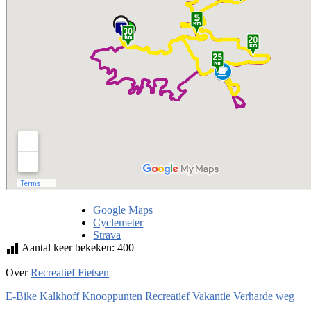
Google Maps
Cyclemeter
Strava
Aantal keer bekeken:
400
Over
Recreatief Fietsen
E-Bike
Kalkhoff
Knooppunten
Recreatief
Vakantie
Verharde weg