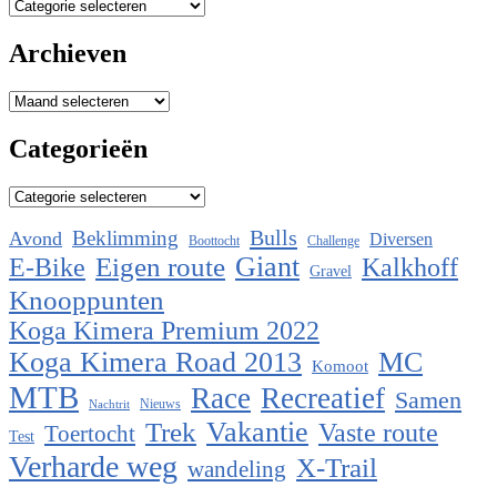
Categorieën
Archieven
Archieven
Categorieën
Categorieën
Bulls
Beklimming
Avond
Diversen
Boottocht
Challenge
Eigen route
Giant
E-Bike
Kalkhoff
Gravel
Knooppunten
Koga Kimera Premium 2022
Koga Kimera Road 2013
MC
Komoot
MTB
Race
Recreatief
Samen
Nieuws
Nachtrit
Vakantie
Trek
Vaste route
Toertocht
Test
Verharde weg
X-Trail
wandeling