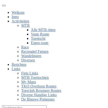
Welkom
Intro
Activiteiten
MTB
Alle MTB ritten
Vaste Route
Toertocht
Eigen route
Race
Recreatief Fietsen
Wandelingen
Diversen
Berichten
Links
Fiets Links
MTB Toertochten
My Maps
TKO Overloon Routes
Toerclub Boxmeer Routes
Diverse Handige Links
De Blauwe Pomerans