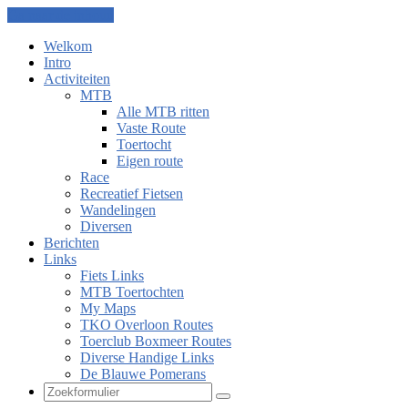
Ga naar de inhoud
Welkom
Intro
Activiteiten
MTB
Alle MTB ritten
Vaste Route
Toertocht
Eigen route
Race
Recreatief Fietsen
Wandelingen
Diversen
Berichten
Links
Fiets Links
MTB Toertochten
My Maps
TKO Overloon Routes
Toerclub Boxmeer Routes
Diverse Handige Links
De Blauwe Pomerans
Zoeken