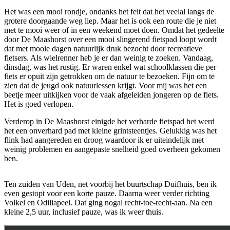
Het was een mooi rondje, ondanks het feit dat het veelal langs de
grotere doorgaande weg liep. Maar het is ook een route die je niet
met te mooi weer of in een weekend moet doen. Omdat het gedeelte
door De Maashorst over een mooi slingerend fietspad loopt wordt
dat met mooie dagen natuurlijk druk bezocht door recreatieve
fietsers. Als wielrenner heb je er dan weinig te zoeken. Vandaag,
dinsdag, was het rustig. Er waren enkel wat schoolklassen die per
fiets er opuit zijn getrokken om de natuur te bezoeken. Fijn om te
zien dat de jeugd ook natuurlessen krijgt. Voor mij was het een
beetje meer uitkijken voor de vaak afgeleiden jongeren op de fiets.
Het is goed verlopen.
Verderop in De Maashorst einigde het verharde fietspad het werd
het een onverhard pad met kleine grintsteentjes. Gelukkig was het
flink had aangereden en droog waardoor ik er uiteindelijk met
weinig problemen en aangepaste snelheid goed overheen gekomen
ben.
Ten zuiden van Uden, net voorbij het buurtschap Duifhuis, ben ik
even gestopt voor een korte pauze. Daarna weer verder richting
Volkel en Odiliapeel. Dat ging nogal recht-toe-recht-aan. Na een
kleine 2,5 uur, inclusief pauze, was ik weer thuis.