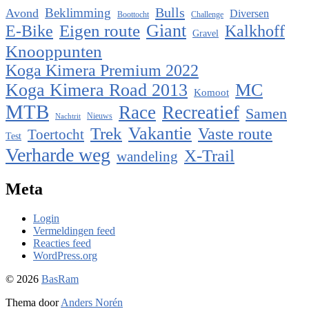
Bulls
Beklimming
Avond
Diversen
Boottocht
Challenge
Eigen route
Giant
E-Bike
Kalkhoff
Gravel
Knooppunten
Koga Kimera Premium 2022
Koga Kimera Road 2013
MC
Komoot
MTB
Race
Recreatief
Samen
Nieuws
Nachtrit
Vakantie
Trek
Vaste route
Toertocht
Test
Verharde weg
X-Trail
wandeling
Meta
Login
Vermeldingen feed
Reacties feed
WordPress.org
© 2026
BasRam
Thema door
Anders Norén