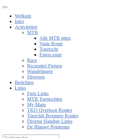
Welkom
Intro
Activiteiten
MTB
Alle MTB ritten
Vaste Route
Toertocht
Eigen route
Race
Recreatief Fietsen
Wandelingen
Diversen
Berichten
Links
Fiets Links
MTB Toertochten
My Maps
TKO Overloon Routes
Toerclub Boxmeer Routes
Diverse Handige Links
De Blauwe Pomerans