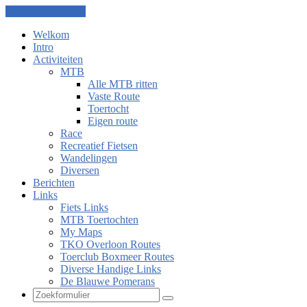
Ga naar de inhoud
Welkom
Intro
Activiteiten
MTB
Alle MTB ritten
Vaste Route
Toertocht
Eigen route
Race
Recreatief Fietsen
Wandelingen
Diversen
Berichten
Links
Fiets Links
MTB Toertochten
My Maps
TKO Overloon Routes
Toerclub Boxmeer Routes
Diverse Handige Links
De Blauwe Pomerans
Zoeken